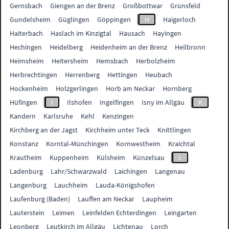
Gernsbach
Giengen an der Brenz
Großbottwar
Grünsfeld
Gundelsheim
Güglingen
Göppingen
H
Haigerloch
Haiterbach
Haslach im Kinzigtal
Hausach
Hayingen
Hechingen
Heidelberg
Heidenheim an der Brenz
Heilbronn
Heimsheim
Heitersheim
Hemsbach
Herbolzheim
Herbrechtingen
Herrenberg
Hettingen
Heubach
Hockenheim
Holzgerlingen
Horb am Neckar
Hornberg
Hüfingen
I
Ilshofen
Ingelfingen
Isny im Allgäu
K
Kandern
Karlsruhe
Kehl
Kenzingen
Kirchberg an der Jagst
Kirchheim unter Teck
Knittlingen
Konstanz
Korntal-Münchingen
Kornwestheim
Kraichtal
Krautheim
Kuppenheim
Külsheim
Künzelsau
L
Ladenburg
Lahr/Schwarzwald
Laichingen
Langenau
Langenburg
Lauchheim
Lauda-Königshofen
Laufenburg (Baden)
Lauffen am Neckar
Laupheim
Lauterstein
Leimen
Leinfelden Echterdingen
Leingarten
Leonberg
Leutkirch im Allgäu
Lichtenau
Lorch