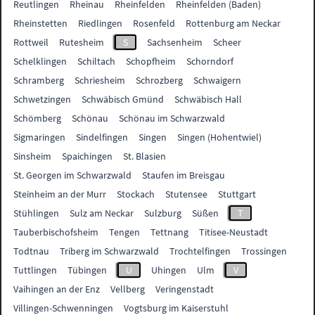
Reutlingen
Rheinau
Rheinfelden
Rheinfelden (Baden)
Rheinstetten
Riedlingen
Rosenfeld
Rottenburg am Neckar
Rottweil
Rutesheim
S
Sachsenheim
Scheer
Schelklingen
Schiltach
Schopfheim
Schorndorf
Schramberg
Schriesheim
Schrozberg
Schwaigern
Schwetzingen
Schwäbisch Gmünd
Schwäbisch Hall
Schömberg
Schönau
Schönau im Schwarzwald
Sigmaringen
Sindelfingen
Singen
Singen (Hohentwiel)
Sinsheim
Spaichingen
St. Blasien
St. Georgen im Schwarzwald
Staufen im Breisgau
Steinheim an der Murr
Stockach
Stutensee
Stuttgart
Stühlingen
Sulz am Neckar
Sulzburg
Süßen
T
Tauberbischofsheim
Tengen
Tettnang
Titisee-Neustadt
Todtnau
Triberg im Schwarzwald
Trochtelfingen
Trossingen
Tuttlingen
Tübingen
U
Uhingen
Ulm
V
Vaihingen an der Enz
Vellberg
Veringenstadt
Villingen-Schwenningen
Vogtsburg im Kaiserstuhl