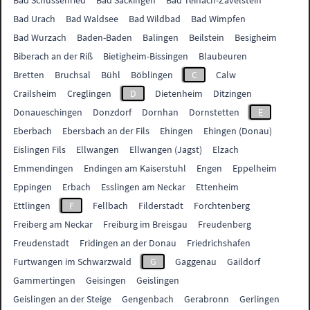
Bad Schussenried
Bad Säckingen
Bad Teinach-Zavelstein
Bad Urach
Bad Waldsee
Bad Wildbad
Bad Wimpfen
Bad Wurzach
Baden-Baden
Balingen
Beilstein
Besigheim
Biberach an der Riß
Bietigheim-Bissingen
Blaubeuren
Bretten
Bruchsal
Bühl
Böblingen
C
Calw
Crailsheim
Creglingen
D
Dietenheim
Ditzingen
Donaueschingen
Donzdorf
Dornhan
Dornstetten
E
Eberbach
Ebersbach an der Fils
Ehingen
Ehingen (Donau)
Eislingen Fils
Ellwangen
Ellwangen (Jagst)
Elzach
Emmendingen
Endingen am Kaiserstuhl
Engen
Eppelheim
Eppingen
Erbach
Esslingen am Neckar
Ettenheim
Ettlingen
F
Fellbach
Filderstadt
Forchtenberg
Freiberg am Neckar
Freiburg im Breisgau
Freudenberg
Freudenstadt
Fridingen an der Donau
Friedrichshafen
Furtwangen im Schwarzwald
G
Gaggenau
Gaildorf
Gammertingen
Geisingen
Geislingen
Geislingen an der Steige
Gengenbach
Gerabronn
Gerlingen