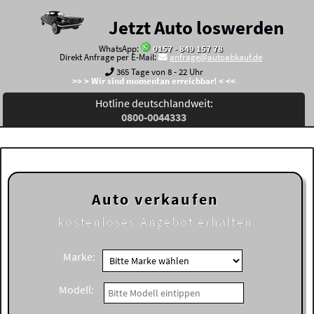
Jetzt Auto loswerden
WhatsApp:
0157 - 849 157 78
Direkt Anfrage per E-Mail:
anfrage@autoabkauf.de
365 Tage von 8 - 22 Uhr
>> > Wir sind momentan erreichbar! < <<
Hotline deutschlandweit:
0800-0044333
Auto verkaufen
kostenloses
Angebot erhalten
Marke:
Modell: