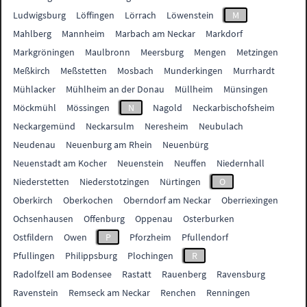
Ludwigsburg
Löffingen
Lörrach
Löwenstein
M
Mahlberg
Mannheim
Marbach am Neckar
Markdorf
Markgröningen
Maulbronn
Meersburg
Mengen
Metzingen
Meßkirch
Meßstetten
Mosbach
Munderkingen
Murrhardt
Mühlacker
Mühlheim an der Donau
Müllheim
Münsingen
Möckmühl
Mössingen
N
Nagold
Neckarbischofsheim
Neckargemünd
Neckarsulm
Neresheim
Neubulach
Neudenau
Neuenburg am Rhein
Neuenbürg
Neuenstadt am Kocher
Neuenstein
Neuffen
Niedernhall
Niederstetten
Niederstotzingen
Nürtingen
O
Oberkirch
Oberkochen
Oberndorf am Neckar
Oberriexingen
Ochsenhausen
Offenburg
Oppenau
Osterburken
Ostfildern
Owen
P
Pforzheim
Pfullendorf
Pfullingen
Philippsburg
Plochingen
R
Radolfzell am Bodensee
Rastatt
Rauenberg
Ravensburg
Ravenstein
Remseck am Neckar
Renchen
Renningen