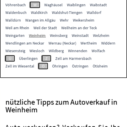
Vöhrenbach
W
Waghäusel
Waiblingen
Waibstadt
Waldenbuch
Waldkirch
Waldshut-Tiengen
Walldorf
Walldürn
Wangen im Allgäu
Wehr
Weikersheim
Weil am Rhein
Weil der Stadt
Weilheim an der Teck
Weingarten
Weinheim
Weinsberg
Weinstadt
Welzheim
Wendlingen am Neckar
Wernau (Neckar)
Wertheim
Widdern
Wiesensteig
Wiesloch
Wildberg
Winnenden
Wolfach
Ü
Überlingen
Z
Zell am Harmersbach
Zell im Wiesental
Ö
Öhringen
Östringen
Ötisheim
nützliche Tipps zum Autoverkauf in
Weinheim
Auto verkaufen? Verkaufen Sie Ihr