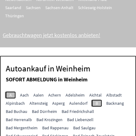
Saarland
Sachsen
Sachsen-Anhalt
Schleswig-Holstein
Thüringen
Gebrauchtwagen jetzt kostenlos anbieten!
Autoankauf in Weinheim
SOFORT ABMELDUNG in
Weinheim
A
Aach
Aalen
Achern
Adelsheim
Aichtal
Albstadt
Alpirsbach
Altensteig
Asperg
Aulendorf
B
Backnang
Bad Buchau
Bad Dürrheim
Bad Friedrichshall
Bad Herrenalb
Bad Krozingen
Bad Liebenzell
Bad Mergentheim
Bad Rappenau
Bad Saulgau