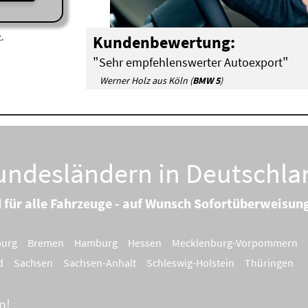
.
Kundenbewertung:
"
"
Sehr empfehlenswerter Autoexport
Werner Holz aus Köln (
BMW 5
)
Bundesländern in Deutschla
d für alle Fahrzeuge - auf Wunsch Sofortüberweisun
burg
Bremen
Hamburg
Hessen
Mecklenburg-Vorpommern
d
Sachsen
Sachsen-Anhalt
Schleswig-Holstein
Thüringen
n!