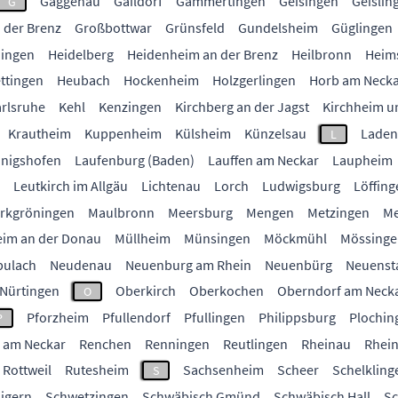
Gaggenau
Gaildorf
Gammertingen
Geisingen
Geislin
G
 der Brenz
Großbottwar
Grünsfeld
Gundelsheim
Güglingen
ingen
Heidelberg
Heidenheim an der Brenz
Heilbronn
Heim
ttingen
Heubach
Hockenheim
Holzgerlingen
Horb am Neck
rlsruhe
Kehl
Kenzingen
Kirchberg an der Jagst
Kirchheim u
Krautheim
Kuppenheim
Külsheim
Künzelsau
Laden
L
nigshofen
Laufenburg (Baden)
Lauffen am Neckar
Laupheim
Leutkirch im Allgäu
Lichtenau
Lorch
Ludwigsburg
Löffing
rkgröningen
Maulbronn
Meersburg
Mengen
Metzingen
Me
im an der Donau
Müllheim
Münsingen
Möckmühl
Mössinge
bulach
Neudenau
Neuenburg am Rhein
Neuenbürg
Neuenst
Nürtingen
Oberkirch
Oberkochen
Oberndorf am Neck
O
Pforzheim
Pfullendorf
Pfullingen
Philippsburg
Plochin
P
 am Neckar
Renchen
Renningen
Reutlingen
Rheinau
Rhein
Rottweil
Rutesheim
Sachsenheim
Scheer
Schelkling
S
igern
Schwetzingen
Schwäbisch Gmünd
Schwäbisch Hall
S