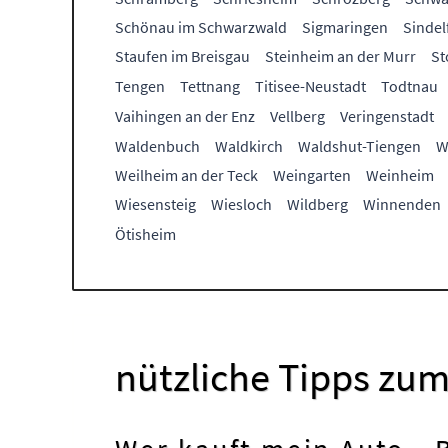
Schönau im Schwarzwald
Sigmaringen
Sindel
Staufen im Breisgau
Steinheim an der Murr
St
Tengen
Tettnang
Titisee-Neustadt
Todtnau
Vaihingen an der Enz
Vellberg
Veringenstadt
Waldenbuch
Waldkirch
Waldshut-Tiengen
W
Weilheim an der Teck
Weingarten
Weinheim
Wiesensteig
Wiesloch
Wildberg
Winnenden
Ötisheim
nützliche Tipps zum