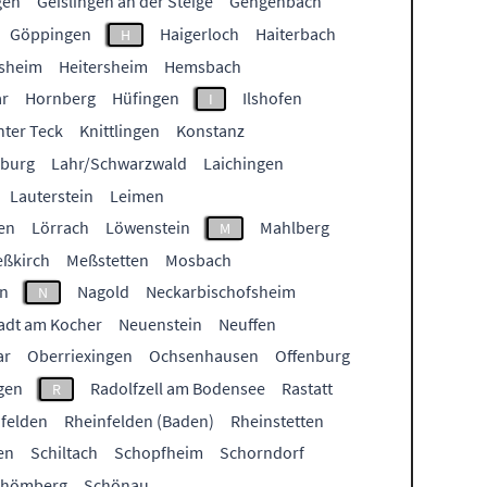
gen
Geislingen an der Steige
Gengenbach
Göppingen
Haigerloch
Haiterbach
H
sheim
Heitersheim
Hemsbach
ar
Hornberg
Hüfingen
Ilshofen
I
nter Teck
Knittlingen
Konstanz
burg
Lahr/Schwarzwald
Laichingen
Lauterstein
Leimen
en
Lörrach
Löwenstein
Mahlberg
M
ßkirch
Meßstetten
Mosbach
n
Nagold
Neckarbischofsheim
N
adt am Kocher
Neuenstein
Neuffen
ar
Oberriexingen
Ochsenhausen
Offenburg
gen
Radolfzell am Bodensee
Rastatt
R
felden
Rheinfelden (Baden)
Rheinstetten
en
Schiltach
Schopfheim
Schorndorf
chömberg
Schönau