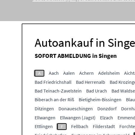
Autoankauf in Sing
SOFORT ABMELDUNG in
Singen
Aach
Aalen
Achern
Adelsheim
Aicht
A
Bad Friedrichshall
Bad Herrenalb
Bad Krozing
Bad Teinach-Zavelstein
Bad Urach
Bad Walds
Biberach an der Riß
Bietigheim-Bissingen
Bla
Ditzingen
Donaueschingen
Donzdorf
Dornh
Ellwangen
Ellwangen (Jagst)
Elzach
Emmend
Ettlingen
Fellbach
Filderstadt
Forcht
F