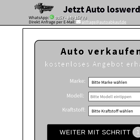
Jetzt Auto loswer
WhatsApp:
0157 - 849 157 78
Direkt Anfrage per E-Mail:
anfrage@autoabkauf.de
Auto verkaufe
kostenloses
Angebot erh
Marke:
Modell:
Kraftstoff:
WEITER MIT SCHRITT
1