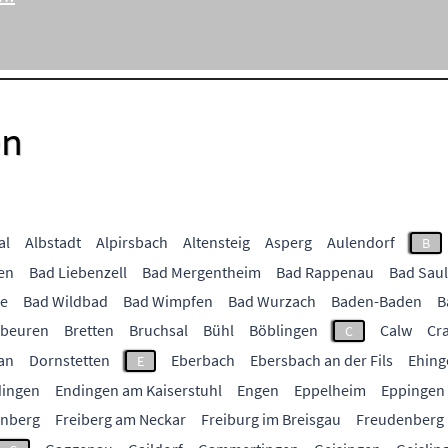
en
al
Albstadt
Alpirsbach
Altensteig
Asperg
Aulendorf
B
en
Bad Liebenzell
Bad Mergentheim
Bad Rappenau
Bad Sau
ee
Bad Wildbad
Bad Wimpfen
Bad Wurzach
Baden-Baden
B
ubeuren
Bretten
Bruchsal
Bühl
Böblingen
Calw
Cr
C
an
Dornstetten
Eberbach
Ebersbach an der Fils
Ehing
E
ingen
Endingen am Kaiserstuhl
Engen
Eppelheim
Eppingen
enberg
Freiberg am Neckar
Freiburg im Breisgau
Freudenberg