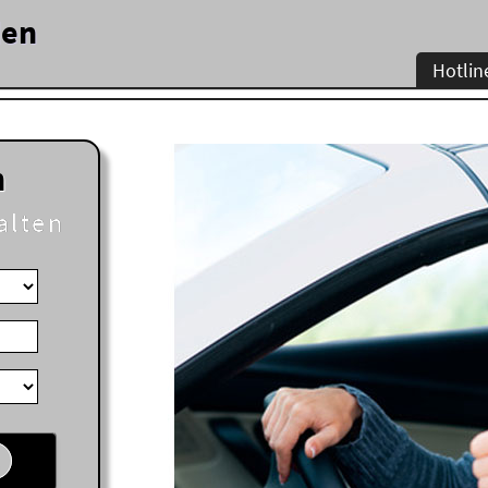
den
Hotlin
n
alten