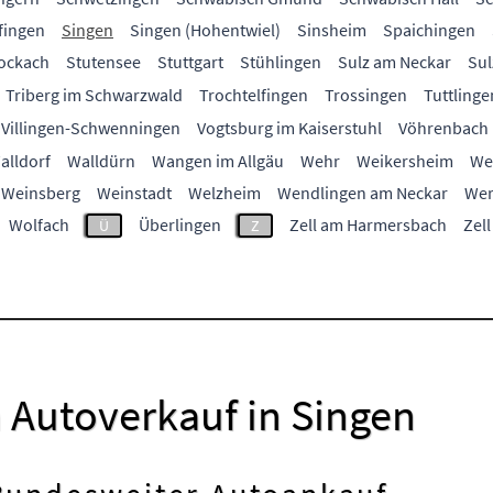
fingen
Singen
Singen (Hohentwiel)
Sinsheim
Spaichingen
ockach
Stutensee
Stuttgart
Stühlingen
Sulz am Neckar
Sul
Triberg im Schwarzwald
Trochtelfingen
Trossingen
Tuttlinge
Villingen-Schwenningen
Vogtsburg im Kaiserstuhl
Vöhrenbach
alldorf
Walldürn
Wangen im Allgäu
Wehr
Weikersheim
We
Weinsberg
Weinstadt
Welzheim
Wendlingen am Neckar
Wer
Wolfach
Überlingen
Zell am Harmersbach
Zell
Ü
Z
 Autoverkauf in Singen