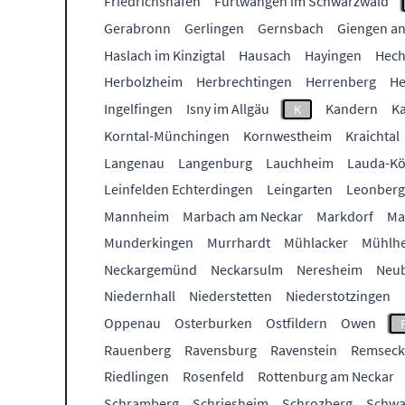
Friedrichshafen
Furtwangen im Schwarzwald
Gerabronn
Gerlingen
Gernsbach
Giengen an
Haslach im Kinzigtal
Hausach
Hayingen
Hech
Herbolzheim
Herbrechtingen
Herrenberg
He
Ingelfingen
Isny im Allgäu
Kandern
Ka
K
Korntal-Münchingen
Kornwestheim
Kraichtal
Langenau
Langenburg
Lauchheim
Lauda-Kö
Leinfelden Echterdingen
Leingarten
Leonberg
Mannheim
Marbach am Neckar
Markdorf
Ma
Munderkingen
Murrhardt
Mühlacker
Mühlhe
Neckargemünd
Neckarsulm
Neresheim
Neu
Niedernhall
Niederstetten
Niederstotzingen
Oppenau
Osterburken
Ostfildern
Owen
Rauenberg
Ravensburg
Ravenstein
Remseck
Riedlingen
Rosenfeld
Rottenburg am Neckar
Schramberg
Schriesheim
Schrozberg
Schwa