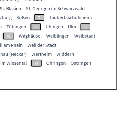
St. Blasien
St. Georgen im Schwarzwald
zburg
Süßen
Tauberbischofsheim
T
n
Tübingen
Uhingen
Ulm
U
V
Waghäusel
Waiblingen
Waibstadt
W
il am Rhein
Weil der Stadt
nau (Neckar)
Wertheim
Widdern
 im Wiesental
Öhringen
Östringen
Ö