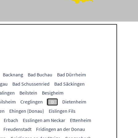
Backnang
Bad Buchau
Bad Dürrheim
lgau
Bad Schussenried
Bad Säckingen
alingen
Beilstein
Besigheim
ailsheim
Creglingen
Dietenheim
D
en
Ehingen (Donau)
Eislingen Fils
Erbach
Esslingen am Neckar
Ettenheim
Freudenstadt
Fridingen an der Donau