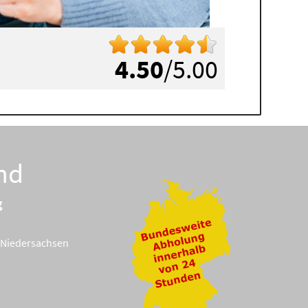
4.50
/5.00
nd
g
Niedersachsen