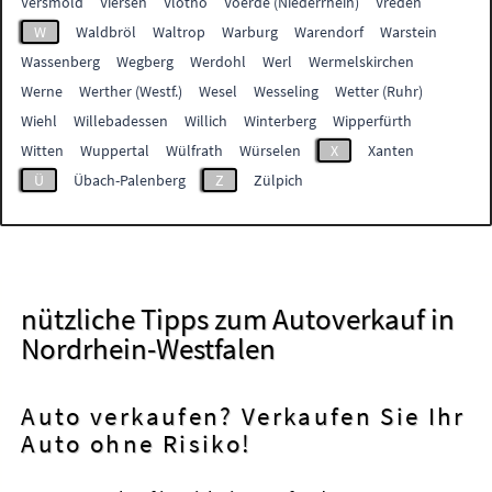
Versmold
Viersen
Vlotho
Voerde (Niederrhein)
Vreden
W
Waldbröl
Waltrop
Warburg
Warendorf
Warstein
Wassenberg
Wegberg
Werdohl
Werl
Wermelskirchen
Werne
Werther (Westf.)
Wesel
Wesseling
Wetter (Ruhr)
Wiehl
Willebadessen
Willich
Winterberg
Wipperfürth
Witten
Wuppertal
Wülfrath
Würselen
X
Xanten
Ü
Übach-Palenberg
Z
Zülpich
nützliche Tipps zum Autoverkauf in
Nordrhein-Westfalen
Auto verkaufen? Verkaufen Sie Ihr
Auto ohne Risiko!