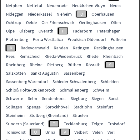
Netphen
Nettetal
Neuenrade
Neukirchen-Vluyn
Neuss
Nideggen
Niederkassel
Nieheim
O
Oberhausen
Ochtrup
Oelde
Oer-Erkenschwick
Oerlinghausen
Olfen
Olpe
Olsberg
Overath
P
Paderborn
Petershagen
Plettenberg
Porta Westfalica
Preußisch Oldendorf
Pulheim
R
Radevormwald
Rahden
Ratingen
Recklinghausen
Rees
Remscheid
Rheda-Wiedenbrück
Rhede
Rheinbach
Rheinberg
Rheine
Rietberg
Rüthen
Rösrath
S
Salzkotten
Sankt Augustin
Sassenberg
Sassenberg Warendorf
Schieder-Schwalenberg
Schleiden
Schloß Holte-Stukenbrock
Schmallenberg
Schwelm
Schwerte
Selm
Sendenhorst
Siegburg
Siegen
Soest
Solingen
Spenge
Sprockhövel
Stadtlohn
Steinfurt
Steinheim
Stolberg (Rheinland)
Straelen
Sundern (Sauerland)
T
Tecklenburg
Telgte
Troisdorf
Tönisvorst
U
Unna
V
Velbert
Velen
Verl