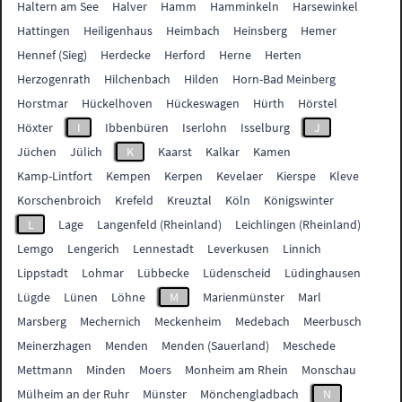
Haltern am See
Halver
Hamm
Hamminkeln
Harsewinkel
Hattingen
Heiligenhaus
Heimbach
Heinsberg
Hemer
Hennef (Sieg)
Herdecke
Herford
Herne
Herten
Herzogenrath
Hilchenbach
Hilden
Horn-Bad Meinberg
Horstmar
Hückelhoven
Hückeswagen
Hürth
Hörstel
Höxter
I
Ibbenbüren
Iserlohn
Isselburg
J
Jüchen
Jülich
K
Kaarst
Kalkar
Kamen
Kamp-Lintfort
Kempen
Kerpen
Kevelaer
Kierspe
Kleve
Korschenbroich
Krefeld
Kreuztal
Köln
Königswinter
L
Lage
Langenfeld (Rheinland)
Leichlingen (Rheinland)
Lemgo
Lengerich
Lennestadt
Leverkusen
Linnich
Lippstadt
Lohmar
Lübbecke
Lüdenscheid
Lüdinghausen
Lügde
Lünen
Löhne
M
Marienmünster
Marl
Marsberg
Mechernich
Meckenheim
Medebach
Meerbusch
Meinerzhagen
Menden
Menden (Sauerland)
Meschede
Mettmann
Minden
Moers
Monheim am Rhein
Monschau
Mülheim an der Ruhr
Münster
Mönchengladbach
N