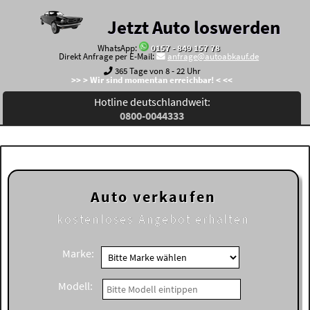
Jetzt Auto loswerden
WhatsApp:
0157 - 849 157 78
Direkt Anfrage per E-Mail:
anfrage@autoabkauf.de
365 Tage von 8 - 22 Uhr
>> > Wir sind momentan erreichbar! < <<
Hotline deutschlandweit:
0800-0044333
Auto verkaufen
kostenloses
Angebot erhalten
Marke:
Modell: