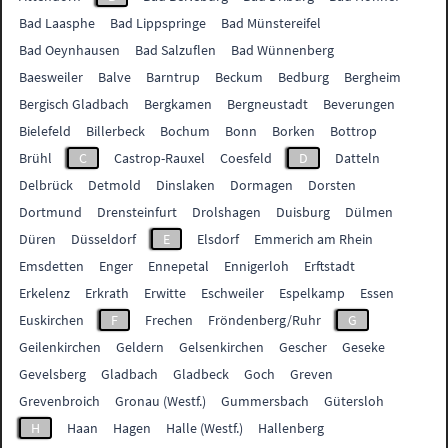
Bad Laasphe
Bad Lippspringe
Bad Münstereifel
Bad Oeynhausen
Bad Salzuflen
Bad Wünnenberg
Baesweiler
Balve
Barntrup
Beckum
Bedburg
Bergheim
Bergisch Gladbach
Bergkamen
Bergneustadt
Beverungen
Bielefeld
Billerbeck
Bochum
Bonn
Borken
Bottrop
Brühl
C
Castrop-Rauxel
Coesfeld
D
Datteln
Delbrück
Detmold
Dinslaken
Dormagen
Dorsten
Dortmund
Drensteinfurt
Drolshagen
Duisburg
Dülmen
Düren
Düsseldorf
E
Elsdorf
Emmerich am Rhein
Emsdetten
Enger
Ennepetal
Ennigerloh
Erftstadt
Erkelenz
Erkrath
Erwitte
Eschweiler
Espelkamp
Essen
Euskirchen
F
Frechen
Fröndenberg/Ruhr
G
Geilenkirchen
Geldern
Gelsenkirchen
Gescher
Geseke
Gevelsberg
Gladbach
Gladbeck
Goch
Greven
Grevenbroich
Gronau (Westf.)
Gummersbach
Gütersloh
H
Haan
Hagen
Halle (Westf.)
Hallenberg