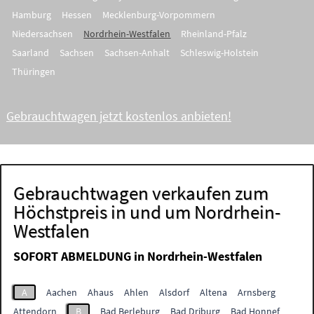
Hamburg
Hessen
Mecklenburg-Vorpommern
Niedersachsen
Nordrhein-Westfalen
Rheinland-Pfalz
Saarland
Sachsen
Sachsen-Anhalt
Schleswig-Holstein
Thüringen
Gebrauchtwagen jetzt kostenlos anbieten!
Gebrauchtwagen verkaufen zum
Höchstpreis in und um Nordrhein-
Westfalen
SOFORT ABMELDUNG in Nordrhein-Westfalen
A
Aachen
Ahaus
Ahlen
Alsdorf
Altena
Arnsberg
Attendorn
B
Bad Berleburg
Bad Driburg
Bad Honnef