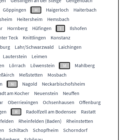
gen
Geislingen an der Steige
Gengenbach
Göppingen
Haigerloch
Haiterbach
H
sheim
Heitersheim
Hemsbach
ar
Hornberg
Hüfingen
Ilshofen
I
nter Teck
Knittlingen
Konstanz
burg
Lahr/Schwarzwald
Laichingen
Lauterstein
Leimen
en
Lörrach
Löwenstein
Mahlberg
M
ßkirch
Meßstetten
Mosbach
n
Nagold
Neckarbischofsheim
N
adt am Kocher
Neuenstein
Neuffen
ar
Oberriexingen
Ochsenhausen
Offenburg
gen
Radolfzell am Bodensee
Rastatt
R
felden
Rheinfelden (Baden)
Rheinstetten
en
Schiltach
Schopfheim
Schorndorf
chömberg
Schönau