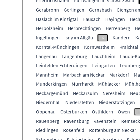
Friedrichshafen
Furtwangen im Schwarzwald
Gerabronn
Gerlingen
Gernsbach
Giengen an
Haslach im Kinzigtal
Hausach
Hayingen
Hech
Herbolzheim
Herbrechtingen
Herrenberg
He
Ingelfingen
Isny im Allgäu
Kandern
Ka
K
Korntal-Münchingen
Kornwestheim
Kraichtal
Langenau
Langenburg
Lauchheim
Lauda-Kö
Leinfelden Echterdingen
Leingarten
Leonberg
Mannheim
Marbach am Neckar
Markdorf
Ma
Munderkingen
Murrhardt
Mühlacker
Mühlhe
Neckargemünd
Neckarsulm
Neresheim
Neu
Niedernhall
Niederstetten
Niederstotzingen
Oppenau
Osterburken
Ostfildern
Owen
Rauenberg
Ravensburg
Ravenstein
Remseck
Riedlingen
Rosenfeld
Rottenburg am Neckar
Schramberg
Schriesheim
Schrozberg
Schwa