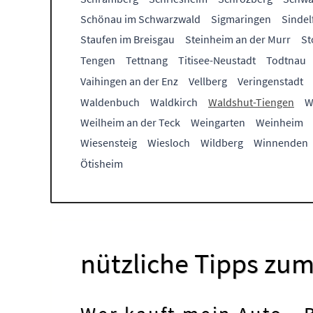
Schönau im Schwarzwald
Sigmaringen
Sindel
Staufen im Breisgau
Steinheim an der Murr
St
Tengen
Tettnang
Titisee-Neustadt
Todtnau
Vaihingen an der Enz
Vellberg
Veringenstadt
Waldenbuch
Waldkirch
Waldshut-Tiengen
W
Weilheim an der Teck
Weingarten
Weinheim
Wiesensteig
Wiesloch
Wildberg
Winnenden
Ötisheim
nützliche Tipps zu