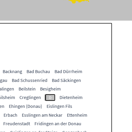
Backnang
Bad Buchau
Bad Dürrheim
lgau
Bad Schussenried
Bad Säckingen
alingen
Beilstein
Besigheim
ailsheim
Creglingen
Dietenheim
D
en
Ehingen (Donau)
Eislingen Fils
Erbach
Esslingen am Neckar
Ettenheim
Freudenstadt
Fridingen an der Donau