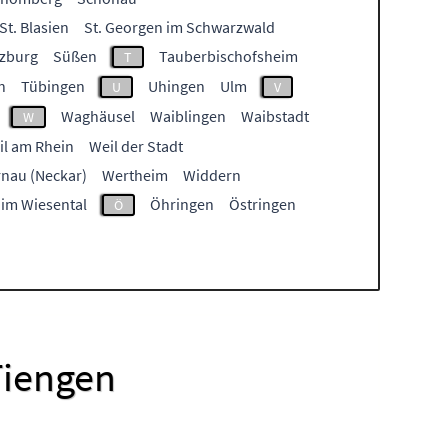
St. Blasien
St. Georgen im Schwarzwald
zburg
Süßen
Tauberbischofsheim
T
n
Tübingen
Uhingen
Ulm
U
V
Waghäusel
Waiblingen
Waibstadt
W
il am Rhein
Weil der Stadt
nau (Neckar)
Wertheim
Widdern
 im Wiesental
Öhringen
Östringen
Ö
Tiengen