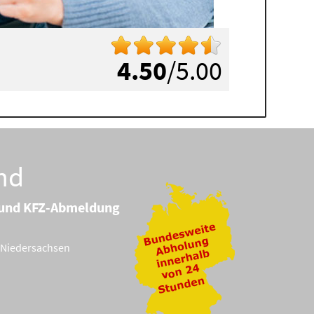
4.50
/5.00
nd
g und KFZ-Abmeldung
Niedersachsen