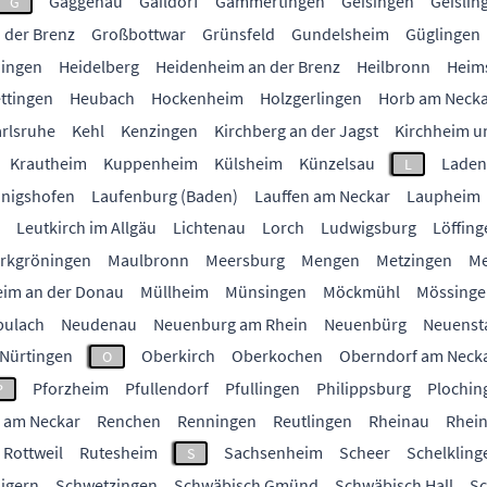
Gaggenau
Gaildorf
Gammertingen
Geisingen
Geislin
G
 der Brenz
Großbottwar
Grünsfeld
Gundelsheim
Güglingen
ingen
Heidelberg
Heidenheim an der Brenz
Heilbronn
Heim
ttingen
Heubach
Hockenheim
Holzgerlingen
Horb am Neck
rlsruhe
Kehl
Kenzingen
Kirchberg an der Jagst
Kirchheim u
Krautheim
Kuppenheim
Külsheim
Künzelsau
Laden
L
nigshofen
Laufenburg (Baden)
Lauffen am Neckar
Laupheim
Leutkirch im Allgäu
Lichtenau
Lorch
Ludwigsburg
Löffing
rkgröningen
Maulbronn
Meersburg
Mengen
Metzingen
Me
im an der Donau
Müllheim
Münsingen
Möckmühl
Mössinge
bulach
Neudenau
Neuenburg am Rhein
Neuenbürg
Neuenst
Nürtingen
Oberkirch
Oberkochen
Oberndorf am Neck
O
Pforzheim
Pfullendorf
Pfullingen
Philippsburg
Plochin
P
 am Neckar
Renchen
Renningen
Reutlingen
Rheinau
Rhein
Rottweil
Rutesheim
Sachsenheim
Scheer
Schelkling
S
igern
Schwetzingen
Schwäbisch Gmünd
Schwäbisch Hall
S