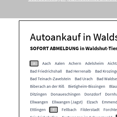
Autoankauf in Wald
SOFORT ABMELDUNG in
Waldshut-Tie
Aach
Aalen
Achern
Adelsheim
Aicht
A
Bad Friedrichshall
Bad Herrenalb
Bad Krozing
Bad Teinach-Zavelstein
Bad Urach
Bad Walds
Biberach an der Riß
Bietigheim-Bissingen
Bla
Ditzingen
Donaueschingen
Donzdorf
Dornh
Ellwangen
Ellwangen (Jagst)
Elzach
Emmend
Ettlingen
Fellbach
Filderstadt
Forcht
F