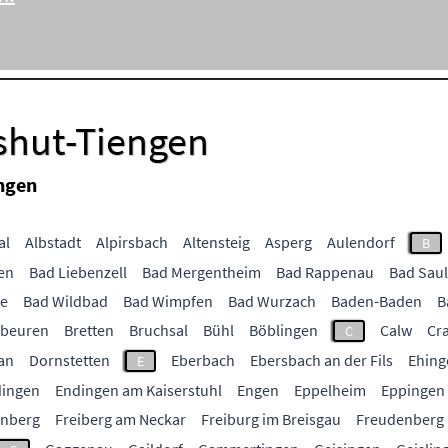
shut-Tiengen
ngen
al
Albstadt
Alpirsbach
Altensteig
Asperg
Aulendorf
B
en
Bad Liebenzell
Bad Mergentheim
Bad Rappenau
Bad Sau
ee
Bad Wildbad
Bad Wimpfen
Bad Wurzach
Baden-Baden
B
ubeuren
Bretten
Bruchsal
Bühl
Böblingen
Calw
Cr
C
an
Dornstetten
Eberbach
Ebersbach an der Fils
Ehing
E
ingen
Endingen am Kaiserstuhl
Engen
Eppelheim
Eppingen
enberg
Freiberg am Neckar
Freiburg im Breisgau
Freudenberg