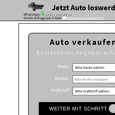
Jetzt Auto loswer
WhatsApp:
0157 - 849 157 78
Direkt Anfrage per E-Mail:
anfrage@autoabkauf.de
Auto verkaufe
kostenloses
Angebot erh
Marke:
Modell:
Kraftstoff:
WEITER MIT SCHRITT
1