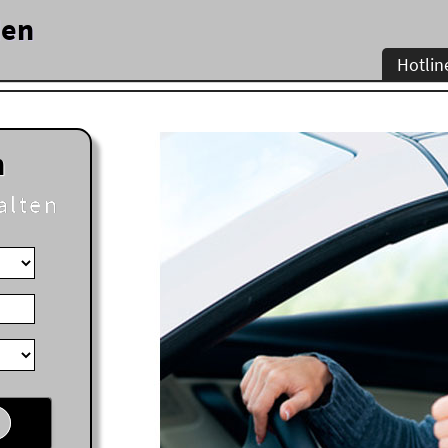
den
Hotlin
n
alten