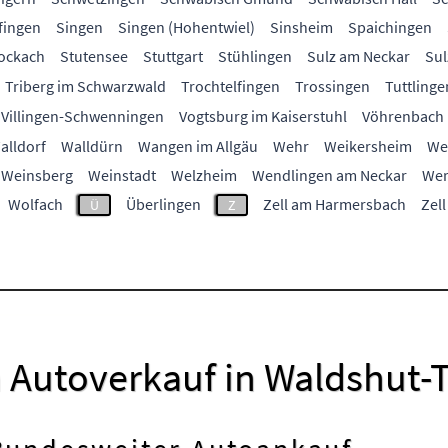
fingen
Singen
Singen (Hohentwiel)
Sinsheim
Spaichingen
ockach
Stutensee
Stuttgart
Stühlingen
Sulz am Neckar
Sul
Triberg im Schwarzwald
Trochtelfingen
Trossingen
Tuttlinge
Villingen-Schwenningen
Vogtsburg im Kaiserstuhl
Vöhrenbach
alldorf
Walldürn
Wangen im Allgäu
Wehr
Weikersheim
We
Weinsberg
Weinstadt
Welzheim
Wendlingen am Neckar
Wer
Wolfach
Überlingen
Zell am Harmersbach
Zell
Ü
Z
m Autoverkauf in Waldshut-