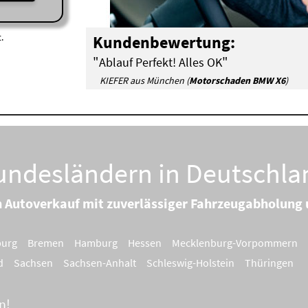
.
Kundenbewertung:
"
"
Ablauf Perfekt! Alles OK
KIEFER aus München (
Motorschaden BMW X6
)
Bundesländern in Deutschla
n Autoverkauf mit zuverlässiger Fahrzeugabholun
burg
Bremen
Hamburg
Hessen
Mecklenburg-Vorpommern
d
Sachsen
Sachsen-Anhalt
Schleswig-Holstein
Thüringen
n!