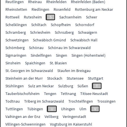
Reutlingen
Rheinau
Rheinfelden
Rheinfelden (Baden)
Rheinstetten
Riedlingen
Rosenfeld
Rottenburg am Neckar
Rottweil
Rutesheim
S
Sachsenheim
Scheer
Schelklingen
Schiltach
Schopfheim
Schorndorf
Schramberg
Schriesheim
Schrozberg
Schwaigern
Schwetzingen
Schwäbisch Gmünd
Schwäbisch Hall
Schömberg
Schönau
Schönau im Schwarzwald
Sigmaringen
Sindelfingen
Singen
Singen (Hohentwiel)
Sinsheim
Spaichingen
St. Blasien
St. Georgen im Schwarzwald
Staufen im Breisgau
Steinheim an der Murr
Stockach
Stutensee
Stuttgart
Stühlingen
Sulz am Neckar
Sulzburg
Süßen
T
Tauberbischofsheim
Tengen
Tettnang
Titisee-Neustadt
Todtnau
Triberg im Schwarzwald
Trochtelfingen
Trossingen
Tuttlingen
Tübingen
U
Uhingen
Ulm
V
Vaihingen an der Enz
Vellberg
Veringenstadt
Villingen-Schwenningen
Vogtsburg im Kaiserstuhl