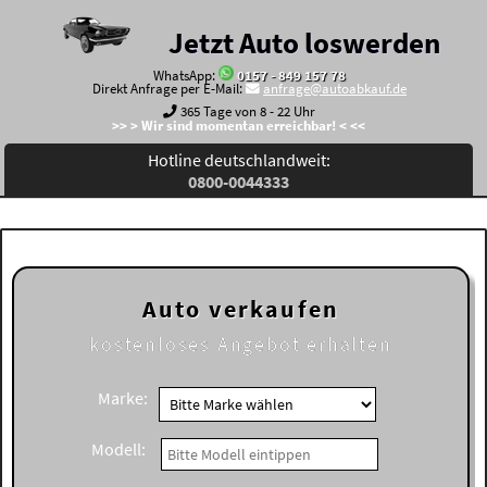
Jetzt Auto loswerden
WhatsApp:
0157 - 849 157 78
Direkt Anfrage per E-Mail:
anfrage@autoabkauf.de
365 Tage von 8 - 22 Uhr
>> > Wir sind momentan erreichbar! < <<
Hotline deutschlandweit:
0800-0044333
Auto verkaufen
kostenloses
Angebot erhalten
Marke:
Modell: