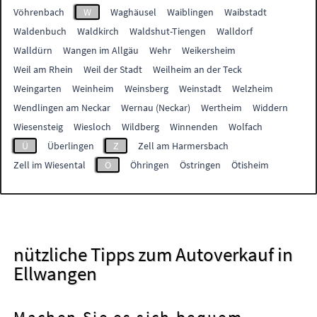
Vöhrenbach
W
Waghäusel
Waiblingen
Waibstadt
Waldenbuch
Waldkirch
Waldshut-Tiengen
Walldorf
Walldürn
Wangen im Allgäu
Wehr
Weikersheim
Weil am Rhein
Weil der Stadt
Weilheim an der Teck
Weingarten
Weinheim
Weinsberg
Weinstadt
Welzheim
Wendlingen am Neckar
Wernau (Neckar)
Wertheim
Widdern
Wiesensteig
Wiesloch
Wildberg
Winnenden
Wolfach
Ü
Überlingen
Z
Zell am Harmersbach
Zell im Wiesental
Ö
Öhringen
Östringen
Ötisheim
nützliche Tipps zum Autoverkauf in
Ellwangen
Machen Sie es sich bequem,