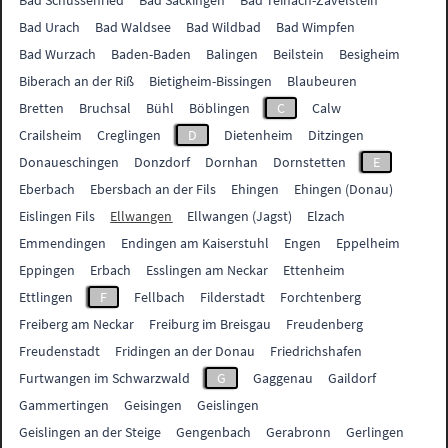
Bad Schussenried
Bad Säckingen
Bad Teinach-Zavelstein
Bad Urach
Bad Waldsee
Bad Wildbad
Bad Wimpfen
Bad Wurzach
Baden-Baden
Balingen
Beilstein
Besigheim
Biberach an der Riß
Bietigheim-Bissingen
Blaubeuren
Bretten
Bruchsal
Bühl
Böblingen
C
Calw
Crailsheim
Creglingen
D
Dietenheim
Ditzingen
Donaueschingen
Donzdorf
Dornhan
Dornstetten
E
Eberbach
Ebersbach an der Fils
Ehingen
Ehingen (Donau)
Eislingen Fils
Ellwangen
Ellwangen (Jagst)
Elzach
Emmendingen
Endingen am Kaiserstuhl
Engen
Eppelheim
Eppingen
Erbach
Esslingen am Neckar
Ettenheim
Ettlingen
F
Fellbach
Filderstadt
Forchtenberg
Freiberg am Neckar
Freiburg im Breisgau
Freudenberg
Freudenstadt
Fridingen an der Donau
Friedrichshafen
Furtwangen im Schwarzwald
G
Gaggenau
Gaildorf
Gammertingen
Geisingen
Geislingen
Geislingen an der Steige
Gengenbach
Gerabronn
Gerlingen