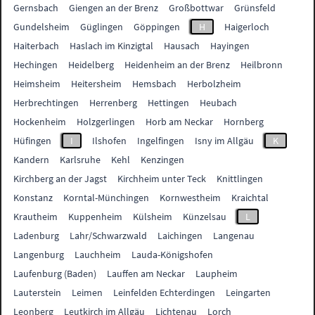
Gernsbach
Giengen an der Brenz
Großbottwar
Grünsfeld
Gundelsheim
Güglingen
Göppingen
H
Haigerloch
Haiterbach
Haslach im Kinzigtal
Hausach
Hayingen
Hechingen
Heidelberg
Heidenheim an der Brenz
Heilbronn
Heimsheim
Heitersheim
Hemsbach
Herbolzheim
Herbrechtingen
Herrenberg
Hettingen
Heubach
Hockenheim
Holzgerlingen
Horb am Neckar
Hornberg
Hüfingen
I
Ilshofen
Ingelfingen
Isny im Allgäu
K
Kandern
Karlsruhe
Kehl
Kenzingen
Kirchberg an der Jagst
Kirchheim unter Teck
Knittlingen
Konstanz
Korntal-Münchingen
Kornwestheim
Kraichtal
Krautheim
Kuppenheim
Külsheim
Künzelsau
L
Ladenburg
Lahr/Schwarzwald
Laichingen
Langenau
Langenburg
Lauchheim
Lauda-Königshofen
Laufenburg (Baden)
Lauffen am Neckar
Laupheim
Lauterstein
Leimen
Leinfelden Echterdingen
Leingarten
Leonberg
Leutkirch im Allgäu
Lichtenau
Lorch