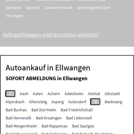
Saarland
Sachsen
Sachsen-Anhalt
Schleswig-Holstein
Thüringen
Gebrauchtwagen jetzt kostenlos anbieten!
Autoankauf in Ellwangen
SOFORT ABMELDUNG in
Ellwangen
A
Aach
Aalen
Achern
Adelsheim
Aichtal
Albstadt
Alpirsbach
Altensteig
Asperg
Aulendorf
B
Backnang
Bad Buchau
Bad Dürrheim
Bad Friedrichshall
Bad Herrenalb
Bad Krozingen
Bad Liebenzell
Bad Mergentheim
Bad Rappenau
Bad Saulgau