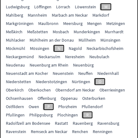
Ludwigsburg
Löffingen
Lörrach
Löwenstein
M
Mahlberg
Mannheim
Marbach am Neckar
Markdorf
Markgröningen
Maulbronn
Meersburg
Mengen
Metzingen
Meßkirch
Meßstetten
Mosbach
Munderkingen
Murrhardt
Mühlacker
Mühlheim an der Donau
Müllheim
Münsingen
Möckmühl
Mössingen
N
Nagold
Neckarbischofsheim
Neckargemünd
Neckarsulm
Neresheim
Neubulach
Neudenau
Neuenburg am Rhein
Neuenbürg
Neuenstadt am Kocher
Neuenstein
Neuffen
Niedernhall
Niederstetten
Niederstotzingen
Nürtingen
O
Oberkirch
Oberkochen
Oberndorf am Neckar
Oberriexingen
Ochsenhausen
Offenburg
Oppenau
Osterburken
Ostfildern
Owen
P
Pforzheim
Pfullendorf
Pfullingen
Philippsburg
Plochingen
R
Radolfzell am Bodensee
Rastatt
Rauenberg
Ravensburg
Ravenstein
Remseck am Neckar
Renchen
Renningen