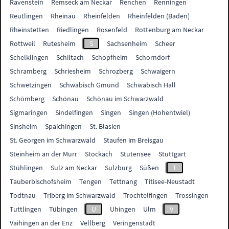
Ravenstein
Remseck am Neckar
Renchen
Renningen
Reutlingen
Rheinau
Rheinfelden
Rheinfelden (Baden)
Rheinstetten
Riedlingen
Rosenfeld
Rottenburg am Neckar
Rottweil
Rutesheim
S
Sachsenheim
Scheer
Schelklingen
Schiltach
Schopfheim
Schorndorf
Schramberg
Schriesheim
Schrozberg
Schwaigern
Schwetzingen
Schwäbisch Gmünd
Schwäbisch Hall
Schömberg
Schönau
Schönau im Schwarzwald
Sigmaringen
Sindelfingen
Singen
Singen (Hohentwiel)
Sinsheim
Spaichingen
St. Blasien
St. Georgen im Schwarzwald
Staufen im Breisgau
Steinheim an der Murr
Stockach
Stutensee
Stuttgart
Stühlingen
Sulz am Neckar
Sulzburg
Süßen
T
Tauberbischofsheim
Tengen
Tettnang
Titisee-Neustadt
Todtnau
Triberg im Schwarzwald
Trochtelfingen
Trossingen
Tuttlingen
Tübingen
U
Uhingen
Ulm
V
Vaihingen an der Enz
Vellberg
Veringenstadt