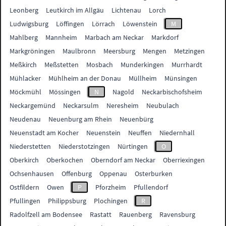
Leonberg
Leutkirch im Allgäu
Lichtenau
Lorch
Ludwigsburg
Löffingen
Lörrach
Löwenstein
M
Mahlberg
Mannheim
Marbach am Neckar
Markdorf
Markgröningen
Maulbronn
Meersburg
Mengen
Metzingen
Meßkirch
Meßstetten
Mosbach
Munderkingen
Murrhardt
Mühlacker
Mühlheim an der Donau
Müllheim
Münsingen
Möckmühl
Mössingen
N
Nagold
Neckarbischofsheim
Neckargemünd
Neckarsulm
Neresheim
Neubulach
Neudenau
Neuenburg am Rhein
Neuenbürg
Neuenstadt am Kocher
Neuenstein
Neuffen
Niedernhall
Niederstetten
Niederstotzingen
Nürtingen
O
Oberkirch
Oberkochen
Oberndorf am Neckar
Oberriexingen
Ochsenhausen
Offenburg
Oppenau
Osterburken
Ostfildern
Owen
P
Pforzheim
Pfullendorf
Pfullingen
Philippsburg
Plochingen
R
Radolfzell am Bodensee
Rastatt
Rauenberg
Ravensburg