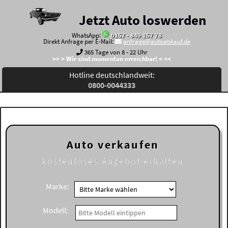
Jetzt Auto loswerden
WhatsApp:
0157 - 849 157 78
Direkt Anfrage per E-Mail:
anfrage@autoabkauf.de
365 Tage von 8 - 22 Uhr
>> > Wir sind momentan erreichbar! < <<
Hotline deutschlandweit:
0800-0044333
Auto verkaufen
kostenloses
Angebot erhalten
Marke:
Modell: