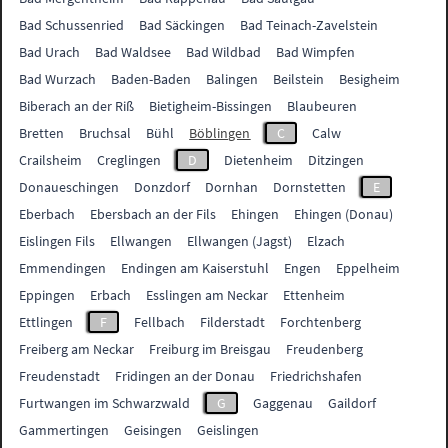
Bad Schussenried
Bad Säckingen
Bad Teinach-Zavelstein
Bad Urach
Bad Waldsee
Bad Wildbad
Bad Wimpfen
Bad Wurzach
Baden-Baden
Balingen
Beilstein
Besigheim
Biberach an der Riß
Bietigheim-Bissingen
Blaubeuren
Bretten
Bruchsal
Bühl
Böblingen
C
Calw
Crailsheim
Creglingen
D
Dietenheim
Ditzingen
Donaueschingen
Donzdorf
Dornhan
Dornstetten
E
Eberbach
Ebersbach an der Fils
Ehingen
Ehingen (Donau)
Eislingen Fils
Ellwangen
Ellwangen (Jagst)
Elzach
Emmendingen
Endingen am Kaiserstuhl
Engen
Eppelheim
Eppingen
Erbach
Esslingen am Neckar
Ettenheim
Ettlingen
F
Fellbach
Filderstadt
Forchtenberg
Freiberg am Neckar
Freiburg im Breisgau
Freudenberg
Freudenstadt
Fridingen an der Donau
Friedrichshafen
Furtwangen im Schwarzwald
G
Gaggenau
Gaildorf
Gammertingen
Geisingen
Geislingen