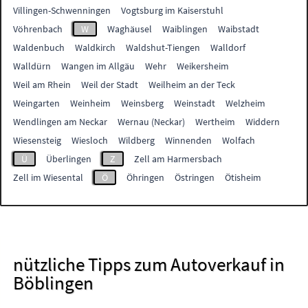
Villingen-Schwenningen
Vogtsburg im Kaiserstuhl
Vöhrenbach
W
Waghäusel
Waiblingen
Waibstadt
Waldenbuch
Waldkirch
Waldshut-Tiengen
Walldorf
Walldürn
Wangen im Allgäu
Wehr
Weikersheim
Weil am Rhein
Weil der Stadt
Weilheim an der Teck
Weingarten
Weinheim
Weinsberg
Weinstadt
Welzheim
Wendlingen am Neckar
Wernau (Neckar)
Wertheim
Widdern
Wiesensteig
Wiesloch
Wildberg
Winnenden
Wolfach
Ü
Überlingen
Z
Zell am Harmersbach
Zell im Wiesental
Ö
Öhringen
Östringen
Ötisheim
nützliche Tipps zum Autoverkauf in
Böblingen