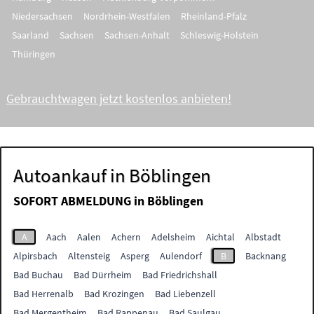
Niedersachsen
Nordrhein-Westfalen
Rheinland-Pfalz
Saarland
Sachsen
Sachsen-Anhalt
Schleswig-Holstein
Thüringen
Gebrauchtwagen jetzt kostenlos anbieten!
Autoankauf in Böblingen
SOFORT ABMELDUNG in
Böblingen
A
Aach
Aalen
Achern
Adelsheim
Aichtal
Albstadt
Alpirsbach
Altensteig
Asperg
Aulendorf
B
Backnang
Bad Buchau
Bad Dürrheim
Bad Friedrichshall
Bad Herrenalb
Bad Krozingen
Bad Liebenzell
Bad Mergentheim
Bad Rappenau
Bad Saulgau