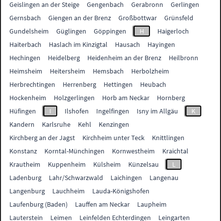
Geislingen an der Steige
Gengenbach
Gerabronn
Gerlingen
Gernsbach
Giengen an der Brenz
Großbottwar
Grünsfeld
Gundelsheim
Güglingen
Göppingen
H
Haigerloch
Haiterbach
Haslach im Kinzigtal
Hausach
Hayingen
Hechingen
Heidelberg
Heidenheim an der Brenz
Heilbronn
Heimsheim
Heitersheim
Hemsbach
Herbolzheim
Herbrechtingen
Herrenberg
Hettingen
Heubach
Hockenheim
Holzgerlingen
Horb am Neckar
Hornberg
Hüfingen
I
Ilshofen
Ingelfingen
Isny im Allgäu
K
Kandern
Karlsruhe
Kehl
Kenzingen
Kirchberg an der Jagst
Kirchheim unter Teck
Knittlingen
Konstanz
Korntal-Münchingen
Kornwestheim
Kraichtal
Krautheim
Kuppenheim
Külsheim
Künzelsau
L
Ladenburg
Lahr/Schwarzwald
Laichingen
Langenau
Langenburg
Lauchheim
Lauda-Königshofen
Laufenburg (Baden)
Lauffen am Neckar
Laupheim
Lauterstein
Leimen
Leinfelden Echterdingen
Leingarten