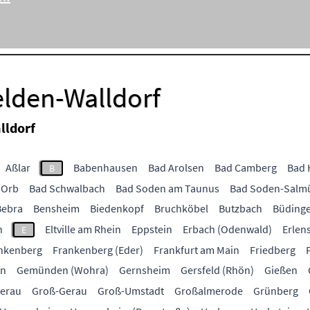
elden-Walldorf
lldorf
Aßlar
Babenhausen
Bad Arolsen
Bad Camberg
Bad 
B
 Orb
Bad Schwalbach
Bad Soden am Taunus
Bad Soden-Salm
Bebra
Bensheim
Biedenkopf
Bruchköbel
Butzbach
Büding
h
Eltville am Rhein
Eppstein
Erbach (Odenwald)
Erlen
E
nkenberg
Frankenberg (Eder)
Frankfurt am Main
Friedberg
en
Gemünden (Wohra)
Gernsheim
Gersfeld (Rhön)
Gießen
berau
Groß-Gerau
Groß-Umstadt
Großalmerode
Grünberg