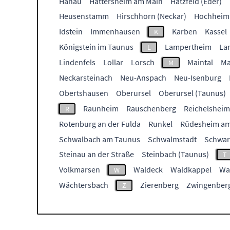
Hanau
Hattersheim am Main
Hatzfeld (Eder)
Heusenstamm
Hirschhorn (Neckar)
Hochheim
Idstein
Immenhausen
Karben
Kassel
K
Königstein im Taunus
Lampertheim
La
L
Lindenfels
Lollar
Lorsch
Maintal
Ma
M
Neckarsteinach
Neu-Anspach
Neu-Isenburg
Obertshausen
Oberursel
Oberursel (Taunus)
Raunheim
Rauschenberg
Reichelsheim
R
Rotenburg an der Fulda
Runkel
Rüdesheim am
Schwalbach am Taunus
Schwalmstadt
Schwar
Steinau an der Straße
Steinbach (Taunus)
T
Volkmarsen
Waldeck
Waldkappel
Wa
W
Wächtersbach
Zierenberg
Zwingenber
Z