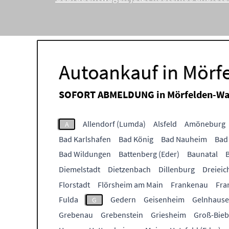
Autoankauf in Mörf
SOFORT ABMELDUNG in
Mörfelden-Wa
Allendorf (Lumda)
Alsfeld
Amöneburg
A
Bad Karlshafen
Bad König
Bad Nauheim
Bad
Bad Wildungen
Battenberg (Eder)
Baunatal
Diemelstadt
Dietzenbach
Dillenburg
Dreieic
Florstadt
Flörsheim am Main
Frankenau
Fra
Fulda
Gedern
Geisenheim
Gelnhaus
G
Grebenau
Grebenstein
Griesheim
Groß-Bie