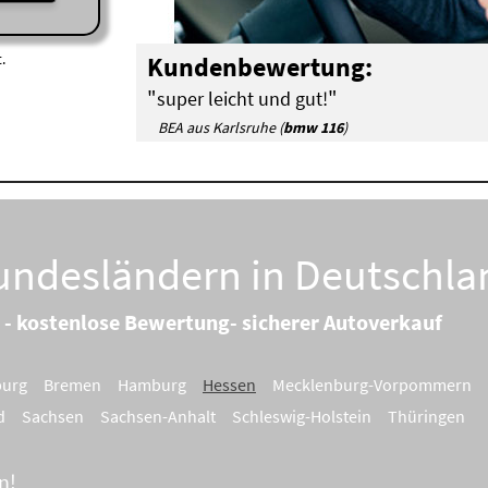
.
Kundenbewertung:
"
"
super leicht und gut!
BEA aus Karlsruhe (
bmw 116
)
Bundesländern in Deutschla
 - kostenlose Bewertung- sicherer Autoverkauf
burg
Bremen
Hamburg
Hessen
Mecklenburg-Vorpommern
d
Sachsen
Sachsen-Anhalt
Schleswig-Holstein
Thüringen
n!