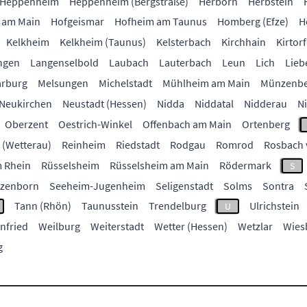
Heppenheim
Heppenheim (Bergstraße)
Herborn
Herbstein
 am Main
Hofgeismar
Hofheim am Taunus
Homberg (Efze)
H
Kelkheim
Kelkheim (Taunus)
Kelsterbach
Kirchhain
Kirtorf
ngen
Langenselbold
Laubach
Lauterbach
Leun
Lich
Lieb
rburg
Melsungen
Michelstadt
Mühlheim am Main
Münzenbe
Neukirchen
Neustadt (Hessen)
Nidda
Niddatal
Nidderau
N
Oberzent
Oestrich-Winkel
Offenbach am Main
Ortenberg
 (Wetterau)
Reinheim
Riedstadt
Rodgau
Romrod
Rosbach 
 Rhein
Rüsselsheim
Rüsselsheim am Main
Rödermark
S
zenborn
Seeheim-Jugenheim
Seligenstadt
Solms
Sontra
Tann (Rhön)
Taunusstein
Trendelburg
Ulrichstein
U
nfried
Weilburg
Weiterstadt
Wetter (Hessen)
Wetzlar
Wies
g