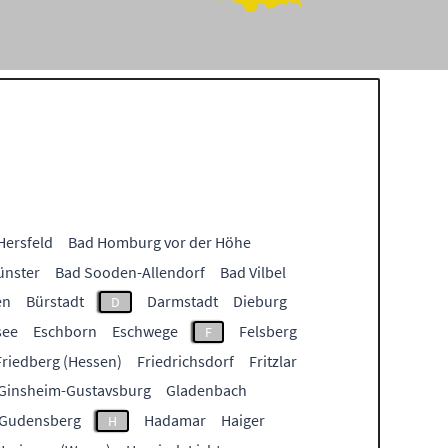
Hersfeld
Bad Homburg vor der Höhe
ünster
Bad Sooden-Allendorf
Bad Vilbel
en
Bürstadt
Darmstadt
Dieburg
D
see
Eschborn
Eschwege
Felsberg
F
Friedberg (Hessen)
Friedrichsdorf
Fritzlar
Ginsheim-Gustavsburg
Gladenbach
Gudensberg
Hadamar
Haiger
H