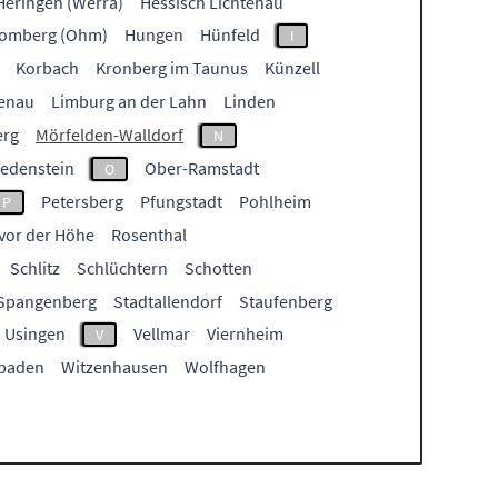
Heringen (Werra)
Hessisch Lichtenau
omberg (Ohm)
Hungen
Hünfeld
I
Korbach
Kronberg im Taunus
Künzell
enau
Limburg an der Lahn
Linden
rg
Mörfelden-Walldorf
N
iedenstein
Ober-Ramstadt
O
Petersberg
Pfungstadt
Pohlheim
P
vor der Höhe
Rosenthal
Schlitz
Schlüchtern
Schotten
Spangenberg
Stadtallendorf
Staufenberg
Usingen
Vellmar
Viernheim
V
baden
Witzenhausen
Wolfhagen