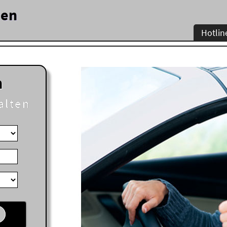
den
Hotlin
n
alten