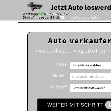
Jetzt Auto loswer
WhatsApp:
0157 - 849 157 78
Direkt Anfrage per E-Mail:
anfrage@autoabkauf.de
Auto verkaufe
kostenloses
Angebot erh
Marke:
Modell:
Kraftstoff:
WEITER MIT SCHRITT
1