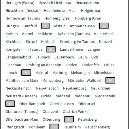
Heringen (Werra)
Hessisch Lichtenau
Heusenstamm
Hirschhorn (Neckar)
Hochheim am Main
Hofgeismar
Hofheim am Taunus
Homberg (Efze)
Homberg (Ohm)
Hungen
Hünfeld
I
Idstein
Immenhausen
K
Karben
Kassel
Kelkheim
Kelkheim (Taunus)
Kelsterbach
Kirchhain
Kirtorf
Korbach
Kronberg im Taunus
Künzell
Königstein im Taunus
L
Lampertheim
Langen
Langenselbold
Laubach
Lauterbach
Leun
Lich
Liebenau
Limburg an der Lahn
Linden
Lindenfels
Lollar
Lorsch
M
Maintal
Marburg
Melsungen
Michelstadt
Mühlheim am Main
Münzenberg
Mörfelden-Walldorf
N
Neckarsteinach
Neu-Anspach
Neu-Isenburg
Neukirchen
Neustadt (Hessen)
Nidda
Niddatal
Nidderau
Niedenstein
O
Ober-Ramstadt
Obertshausen
Oberursel
Oberursel (Taunus)
Oberzent
Oestrich-Winkel
Offenbach am Main
Ortenberg
P
Petersberg
Pfungstadt
Pohlheim
R
Raunheim
Rauschenberg