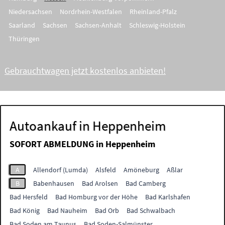
Niedersachsen
Nordrhein-Westfalen
Rheinland-Pfalz
Saarland
Sachsen
Sachsen-Anhalt
Schleswig-Holstein
Thüringen
Gebrauchtwagen jetzt kostenlos anbieten!
Autoankauf in Heppenheim
SOFORT ABMELDUNG in
Heppenheim
A
Allendorf (Lumda)
Alsfeld
Amöneburg
Aßlar
B
Babenhausen
Bad Arolsen
Bad Camberg
Bad Hersfeld
Bad Homburg vor der Höhe
Bad Karlshafen
Bad König
Bad Nauheim
Bad Orb
Bad Schwalbach
Bad Soden am Taunus
Bad Soden-Salmünster