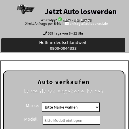
Jetzt Auto loswerden
WhatsApp:
0157 - 849 157 78
Direkt Anfrage per E-Mail:
anfrage@autoabkauf.de
365 Tage von 8 - 22 Uhr
Hotline deutschlandweit:
0800-0044333
Auto verkaufen
kostenloses
Angebot erhalten
Marke:
Modell: