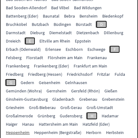
Bad Sooden-Allendorf
Bad Vilbel
Bad Wildungen
Battenberg (Eder)
Baunatal
Bebra
Bensheim
Biedenkopf
Bruchköbel
Butzbach
Büdingen
Bürstadt
D
Darmstadt
Dieburg
Diemelstadt
Dietzenbach
Dillenburg
Dreieich
E
Eltville am Rhein
Eppstein
Erbach (Odenwald)
Erlensee
Eschborn
Eschwege
F
Felsberg
Florstadt
Flörsheim am Main
Frankenau
Frankenberg
Frankenberg (Eder)
Frankfurt am Main
Friedberg
Friedberg (Hessen)
Friedrichsdorf
Fritzlar
Fulda
G
Gedern
Geisenheim
Gelnhausen
Gemünden (Wohra)
Gernsheim
Gersfeld (Rhön)
Gießen
Ginsheim-Gustavsburg
Gladenbach
Grebenau
Grebenstein
Griesheim
Groß-Bieberau
Groß-Gerau
Groß-Umstadt
Großalmerode
Grünberg
Gudensberg
H
Hadamar
Haiger
Hanau
Hattersheim am Main
Hatzfeld (Eder)
Heppenheim
Heppenheim (Bergstraße)
Herborn
Herbstein