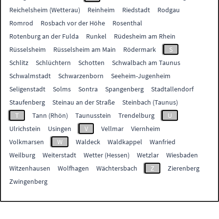
Reichelsheim (Wetterau)
Reinheim
Riedstadt
Rodgau
Romrod
Rosbach vor der Höhe
Rosenthal
Rotenburg an der Fulda
Runkel
Rüdesheim am Rhein
Rüsselsheim
Rüsselsheim am Main
Rödermark
S
Schlitz
Schlüchtern
Schotten
Schwalbach am Taunus
Schwalmstadt
Schwarzenborn
Seeheim-Jugenheim
Seligenstadt
Solms
Sontra
Spangenberg
Stadtallendorf
Staufenberg
Steinau an der Straße
Steinbach (Taunus)
T
Tann (Rhön)
Taunusstein
Trendelburg
U
Ulrichstein
Usingen
V
Vellmar
Viernheim
Volkmarsen
W
Waldeck
Waldkappel
Wanfried
Weilburg
Weiterstadt
Wetter (Hessen)
Wetzlar
Wiesbaden
Witzenhausen
Wolfhagen
Wächtersbach
Z
Zierenberg
Zwingenberg