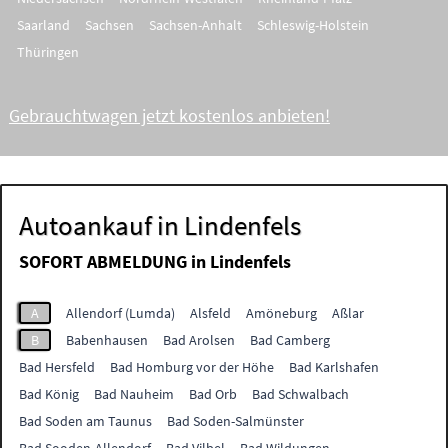
Saarland
Sachsen
Sachsen-Anhalt
Schleswig-Holstein
Thüringen
Gebrauchtwagen jetzt kostenlos anbieten!
Autoankauf in Lindenfels
SOFORT ABMELDUNG in
Lindenfels
A
Allendorf (Lumda)
Alsfeld
Amöneburg
Aßlar
B
Babenhausen
Bad Arolsen
Bad Camberg
Bad Hersfeld
Bad Homburg vor der Höhe
Bad Karlshafen
Bad König
Bad Nauheim
Bad Orb
Bad Schwalbach
Bad Soden am Taunus
Bad Soden-Salmünster