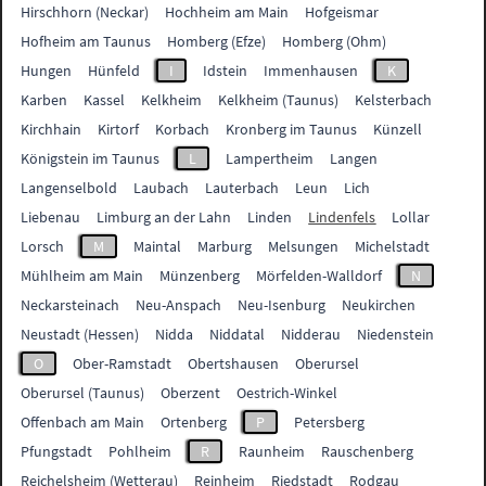
Hirschhorn (Neckar)
Hochheim am Main
Hofgeismar
Hofheim am Taunus
Homberg (Efze)
Homberg (Ohm)
Hungen
Hünfeld
I
Idstein
Immenhausen
K
Karben
Kassel
Kelkheim
Kelkheim (Taunus)
Kelsterbach
Kirchhain
Kirtorf
Korbach
Kronberg im Taunus
Künzell
Königstein im Taunus
L
Lampertheim
Langen
Langenselbold
Laubach
Lauterbach
Leun
Lich
Liebenau
Limburg an der Lahn
Linden
Lindenfels
Lollar
Lorsch
M
Maintal
Marburg
Melsungen
Michelstadt
Mühlheim am Main
Münzenberg
Mörfelden-Walldorf
N
Neckarsteinach
Neu-Anspach
Neu-Isenburg
Neukirchen
Neustadt (Hessen)
Nidda
Niddatal
Nidderau
Niedenstein
O
Ober-Ramstadt
Obertshausen
Oberursel
Oberursel (Taunus)
Oberzent
Oestrich-Winkel
Offenbach am Main
Ortenberg
P
Petersberg
Pfungstadt
Pohlheim
R
Raunheim
Rauschenberg
Reichelsheim (Wetterau)
Reinheim
Riedstadt
Rodgau