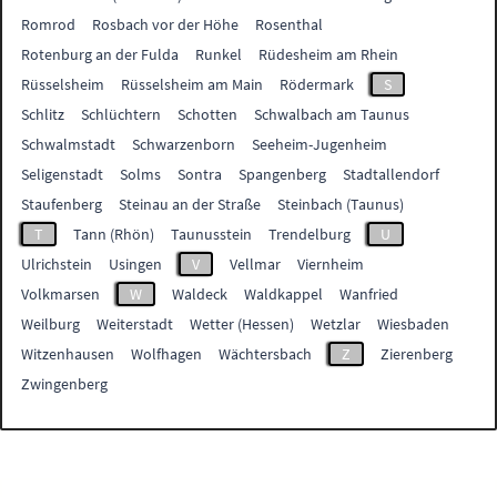
Romrod
Rosbach vor der Höhe
Rosenthal
Rotenburg an der Fulda
Runkel
Rüdesheim am Rhein
Rüsselsheim
Rüsselsheim am Main
Rödermark
S
Schlitz
Schlüchtern
Schotten
Schwalbach am Taunus
Schwalmstadt
Schwarzenborn
Seeheim-Jugenheim
Seligenstadt
Solms
Sontra
Spangenberg
Stadtallendorf
Staufenberg
Steinau an der Straße
Steinbach (Taunus)
T
Tann (Rhön)
Taunusstein
Trendelburg
U
Ulrichstein
Usingen
V
Vellmar
Viernheim
Volkmarsen
W
Waldeck
Waldkappel
Wanfried
Weilburg
Weiterstadt
Wetter (Hessen)
Wetzlar
Wiesbaden
Witzenhausen
Wolfhagen
Wächtersbach
Z
Zierenberg
Zwingenberg