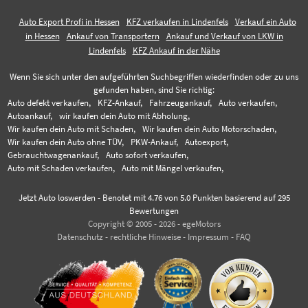
Auto Export Profi in Hessen
KFZ verkaufen in Lindenfels
Verkauf ein Auto
in Hessen
Ankauf von Transportern
Ankauf und Verkauf von LKW in
Lindenfels
KFZ Ankauf in der Nähe
Wenn Sie sich unter den aufgeführten Suchbegriffen wiederfinden oder zu uns
gefunden haben, sind Sie richtig:
Auto defekt verkaufen,
KFZ-Ankauf,
Fahrzeugankauf,
Auto verkaufen,
Autoankauf,
wir kaufen dein Auto mit Abholung,
Wir kaufen dein Auto mit Schaden,
Wir kaufen dein Auto Motorschaden,
Wir kaufen dein Auto ohne TÜV,
PKW-Ankauf,
Autoexport,
Gebrauchtwagenankauf,
Auto sofort verkaufen,
Auto mit Schaden verkaufen,
Auto mit Mängel verkaufen,
Jetzt Auto loswerden
-
Benotet mit
4.76
von 5.0 Punkten basierend auf
295
Bewertungen
Copyright © 2005 - 2026 - egeMotors
Datenschutz
-
rechtliche Hinweise
-
Impressum
-
FAQ