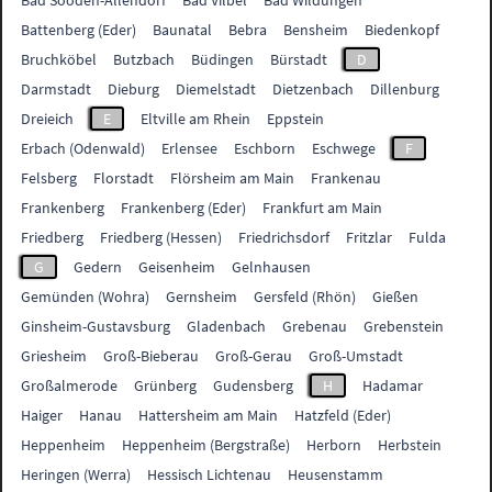
Bad Sooden-Allendorf
Bad Vilbel
Bad Wildungen
Battenberg (Eder)
Baunatal
Bebra
Bensheim
Biedenkopf
Bruchköbel
Butzbach
Büdingen
Bürstadt
D
Darmstadt
Dieburg
Diemelstadt
Dietzenbach
Dillenburg
Dreieich
E
Eltville am Rhein
Eppstein
Erbach (Odenwald)
Erlensee
Eschborn
Eschwege
F
Felsberg
Florstadt
Flörsheim am Main
Frankenau
Frankenberg
Frankenberg (Eder)
Frankfurt am Main
Friedberg
Friedberg (Hessen)
Friedrichsdorf
Fritzlar
Fulda
G
Gedern
Geisenheim
Gelnhausen
Gemünden (Wohra)
Gernsheim
Gersfeld (Rhön)
Gießen
Ginsheim-Gustavsburg
Gladenbach
Grebenau
Grebenstein
Griesheim
Groß-Bieberau
Groß-Gerau
Groß-Umstadt
Großalmerode
Grünberg
Gudensberg
H
Hadamar
Haiger
Hanau
Hattersheim am Main
Hatzfeld (Eder)
Heppenheim
Heppenheim (Bergstraße)
Herborn
Herbstein
Heringen (Werra)
Hessisch Lichtenau
Heusenstamm