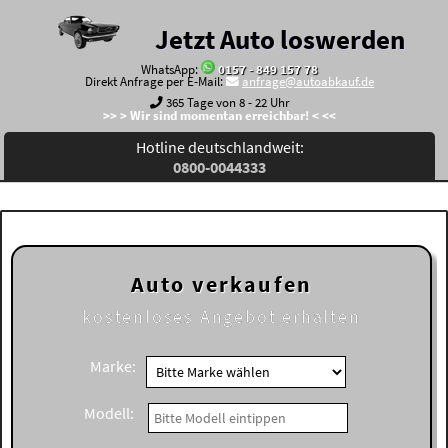
Jetzt Auto loswerden
WhatsApp:
0157 - 849 157 78
Direkt Anfrage per E-Mail:
anfrage@autoabkauf.de
365 Tage von 8 - 22 Uhr
>> > Wir sind momentan erreichbar! < <<
Hotline deutschlandweit:
0800-0044333
Auto verkaufen
kostenloses
Angebot erhalten
Marke:
Modell: