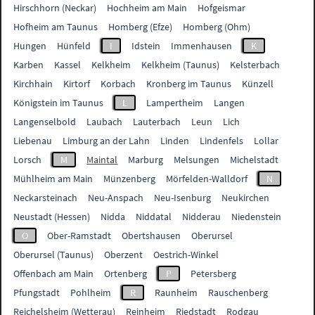
Hirschhorn (Neckar)
Hochheim am Main
Hofgeismar
Hofheim am Taunus
Homberg (Efze)
Homberg (Ohm)
Hungen
Hünfeld
I
Idstein
Immenhausen
K
Karben
Kassel
Kelkheim
Kelkheim (Taunus)
Kelsterbach
Kirchhain
Kirtorf
Korbach
Kronberg im Taunus
Künzell
Königstein im Taunus
L
Lampertheim
Langen
Langenselbold
Laubach
Lauterbach
Leun
Lich
Liebenau
Limburg an der Lahn
Linden
Lindenfels
Lollar
Lorsch
M
Maintal
Marburg
Melsungen
Michelstadt
Mühlheim am Main
Münzenberg
Mörfelden-Walldorf
N
Neckarsteinach
Neu-Anspach
Neu-Isenburg
Neukirchen
Neustadt (Hessen)
Nidda
Niddatal
Nidderau
Niedenstein
O
Ober-Ramstadt
Obertshausen
Oberursel
Oberursel (Taunus)
Oberzent
Oestrich-Winkel
Offenbach am Main
Ortenberg
P
Petersberg
Pfungstadt
Pohlheim
R
Raunheim
Rauschenberg
Reichelsheim (Wetterau)
Reinheim
Riedstadt
Rodgau