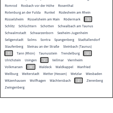
Romrod
Rosbach vor der Höhe
Rosenthal
Rotenburg an der Fulda
Runkel
Rüdesheim am Rhein
Rüsselsheim
Rüsselsheim am Main
Rödermark
S
Schlitz
Schlüchtern
Schotten
Schwalbach am Taunus
Schwalmstadt
Schwarzenborn
Seeheim-Jugenheim
Seligenstadt
Solms
Sontra
Spangenberg
Stadtallendorf
Staufenberg
Steinau an der Straße
Steinbach (Taunus)
T
Tann (Rhön)
Taunusstein
Trendelburg
U
Ulrichstein
Usingen
V
Vellmar
Viernheim
Volkmarsen
W
Waldeck
Waldkappel
Wanfried
Weilburg
Weiterstadt
Wetter (Hessen)
Wetzlar
Wiesbaden
Witzenhausen
Wolfhagen
Wächtersbach
Z
Zierenberg
Zwingenberg