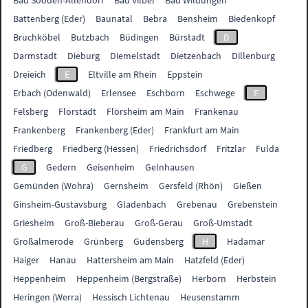
Bad Sooden-Allendorf
Bad Vilbel
Bad Wildungen
Battenberg (Eder)
Baunatal
Bebra
Bensheim
Biedenkopf
Bruchköbel
Butzbach
Büdingen
Bürstadt
D
Darmstadt
Dieburg
Diemelstadt
Dietzenbach
Dillenburg
Dreieich
E
Eltville am Rhein
Eppstein
Erbach (Odenwald)
Erlensee
Eschborn
Eschwege
F
Felsberg
Florstadt
Flörsheim am Main
Frankenau
Frankenberg
Frankenberg (Eder)
Frankfurt am Main
Friedberg
Friedberg (Hessen)
Friedrichsdorf
Fritzlar
Fulda
G
Gedern
Geisenheim
Gelnhausen
Gemünden (Wohra)
Gernsheim
Gersfeld (Rhön)
Gießen
Ginsheim-Gustavsburg
Gladenbach
Grebenau
Grebenstein
Griesheim
Groß-Bieberau
Groß-Gerau
Groß-Umstadt
Großalmerode
Grünberg
Gudensberg
H
Hadamar
Haiger
Hanau
Hattersheim am Main
Hatzfeld (Eder)
Heppenheim
Heppenheim (Bergstraße)
Herborn
Herbstein
Heringen (Werra)
Hessisch Lichtenau
Heusenstamm