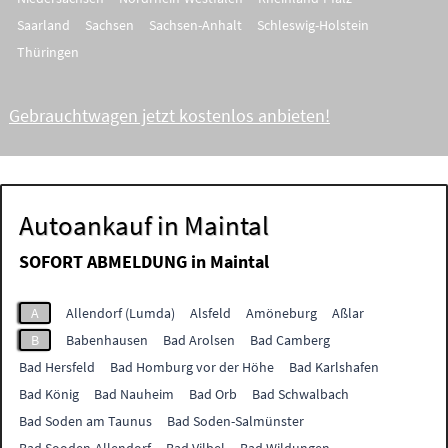
Saarland
Sachsen
Sachsen-Anhalt
Schleswig-Holstein
Thüringen
Gebrauchtwagen jetzt kostenlos anbieten!
Autoankauf in Maintal
SOFORT ABMELDUNG in
Maintal
A
Allendorf (Lumda)
Alsfeld
Amöneburg
Aßlar
B
Babenhausen
Bad Arolsen
Bad Camberg
Bad Hersfeld
Bad Homburg vor der Höhe
Bad Karlshafen
Bad König
Bad Nauheim
Bad Orb
Bad Schwalbach
Bad Soden am Taunus
Bad Soden-Salmünster