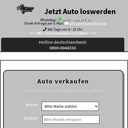
Jetzt Auto loswerden
WhatsApp:
0157 - 849 157 78
Direkt Anfrage per E-Mail:
anfrage@autoabkauf.de
365 Tage von 8 - 22 Uhr
>> > Wir sind momentan erreichbar! < <<
Hotline deutschlandweit:
0800-0044333
Auto verkaufen
kostenloses
Angebot erhalten
Marke:
Modell: