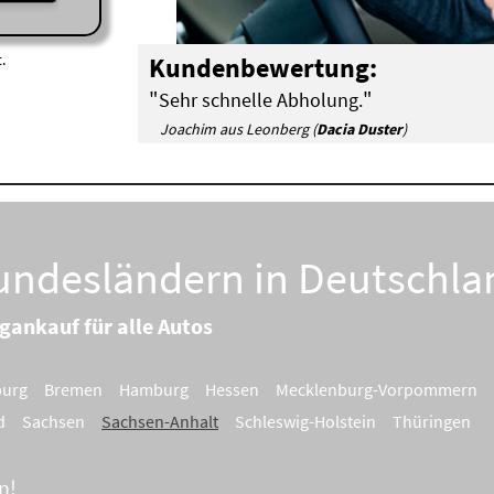
.
Kundenbewertung:
"
"
Sehr schnelle Abholung.
Joachim aus Leonberg (
Dacia Duster
)
Bundesländern in Deutschla
gankauf für alle Autos
burg
Bremen
Hamburg
Hessen
Mecklenburg-Vorpommern
d
Sachsen
Sachsen-Anhalt
Schleswig-Holstein
Thüringen
n!