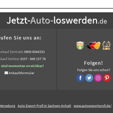
Jetzt-
Auto-
loswerden
.de
ufen Sie uns an:
Ankauf Zentrale:
0800-0044333
kauf Hotline:
0157 - 849 157 78
Folgen!
r sind momentan erreichbar!
Folgen Sie uns schon?
Ankaufsformular
 Merseburg
Auto Export Profi in Sachsen-Anhalt
www.autoexportprofi.de/