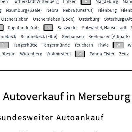
eben
Lutherstadt Wittenberg
Lützen
Magdeburg
Mans
M
g
Naumburg (Saale)
Nebra
Nebra (Unstrut)
Nienburg
Nienb
Oschersleben
Oschersleben (Bode)
Osterburg
Osterburg (Al
Raguhn-Jeßnitz
Salzwedel
Salzwedel, Hansestadt
S
önebeck
Schönebeck (Elbe)
Seehausen
Seehausen (Altmark)
Tangerhütte
Tangermünde
Teuchern
Thale
W
T
W
-Löbejün
Wittenberg
Wolmirstedt
Zahna-Elster
Zeitz
Z
m Autoverkauf in Merseburg
 Bundesweiter Autoankauf