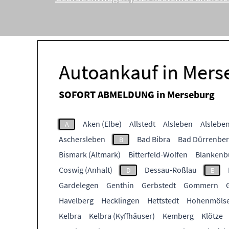
Autoankauf in Mers
SOFORT ABMELDUNG in
Merseburg
Aken (Elbe)
Allstedt
Alsleben
Alsleben
A
Aschersleben
Bad Bibra
Bad Dürrenbe
B
Bismark (Altmark)
Bitterfeld-Wolfen
Blankenb
Coswig (Anhalt)
Dessau-Roßlau
D
E
Gardelegen
Genthin
Gerbstedt
Gommern
Havelberg
Hecklingen
Hettstedt
Hohenmöls
Kelbra
Kelbra (Kyffhäuser)
Kemberg
Klötze