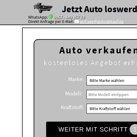
Jetzt Auto loswer
WhatsApp:
0157 - 849 157 78
Direkt Anfrage per E-Mail:
anfrage@autoabkauf.de
Auto verkaufe
kostenloses
Angebot erh
Marke:
Modell:
Kraftstoff:
WEITER MIT SCHRITT
1