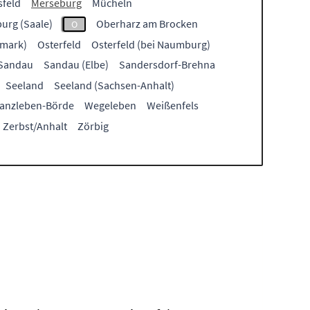
feld
Merseburg
Mücheln
urg (Saale)
Oberharz am Brocken
O
tmark)
Osterfeld
Osterfeld (bei Naumburg)
Sandau
Sandau (Elbe)
Sandersdorf-Brehna
Seeland
Seeland (Sachsen-Anhalt)
anzleben-Börde
Wegeleben
Weißenfels
Zerbst/Anhalt
Zörbig