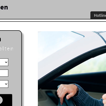
den
Hotlin
n
alten