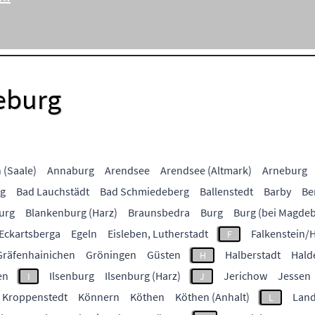
eburg
 (Saale)
Annaburg
Arendsee
Arendsee (Altmark)
Arneburg
rg
Bad Lauchstädt
Bad Schmiedeberg
Ballenstedt
Barby
Be
urg
Blankenburg (Harz)
Braunsbedra
Burg
Burg (bei Magde
Eckartsberga
Egeln
Eisleben, Lutherstadt
Falkenstein/
F
Gräfenhainichen
Gröningen
Güsten
Halberstadt
Hald
H
en
Ilsenburg
Ilsenburg (Harz)
Jerichow
Jessen
I
J
Kroppenstedt
Könnern
Köthen
Köthen (Anhalt)
Land
L