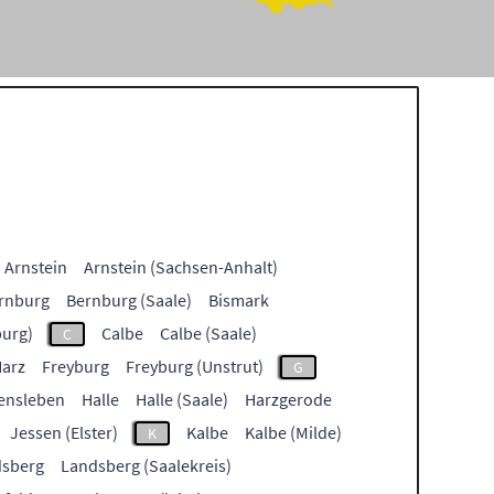
Arnstein
Arnstein (Sachsen-Anhalt)
rnburg
Bernburg (Saale)
Bismark
burg)
Calbe
Calbe (Saale)
C
Harz
Freyburg
Freyburg (Unstrut)
G
ensleben
Halle
Halle (Saale)
Harzgerode
Jessen (Elster)
Kalbe
Kalbe (Milde)
K
sberg
Landsberg (Saalekreis)