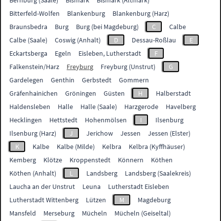
Bernburg (Saale)
Bismark
Bismark (Altmark)
Bitterfeld-Wolfen
Blankenburg
Blankenburg (Harz)
Braunsbedra
Burg
Burg (bei Magdeburg)
C
Calbe
Calbe (Saale)
Coswig (Anhalt)
D
Dessau-Roßlau
E
Eckartsberga
Egeln
Eisleben, Lutherstadt
F
Falkenstein/Harz
Freyburg
Freyburg (Unstrut)
G
Gardelegen
Genthin
Gerbstedt
Gommern
Gräfenhainichen
Gröningen
Güsten
H
Halberstadt
Haldensleben
Halle
Halle (Saale)
Harzgerode
Havelberg
Hecklingen
Hettstedt
Hohenmölsen
I
Ilsenburg
Ilsenburg (Harz)
J
Jerichow
Jessen
Jessen (Elster)
K
Kalbe
Kalbe (Milde)
Kelbra
Kelbra (Kyffhäuser)
Kemberg
Klötze
Kroppenstedt
Könnern
Köthen
Köthen (Anhalt)
L
Landsberg
Landsberg (Saalekreis)
Laucha an der Unstrut
Leuna
Lutherstadt Eisleben
Lutherstadt Wittenberg
Lützen
M
Magdeburg
Mansfeld
Merseburg
Mücheln
Mücheln (Geiseltal)