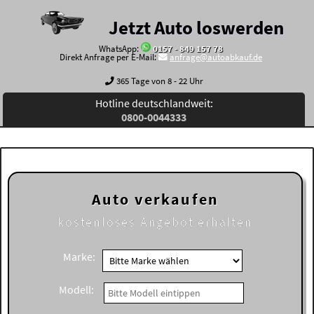
Jetzt Auto loswerden
WhatsApp:
0157 - 849 157 78
Direkt Anfrage per E-Mail:
anfrage@autoabkauf.de
365 Tage von 8 - 22 Uhr
Hotline deutschlandweit:
0800-0044333
Auto verkaufen
kostenloses
Angebot erhalten
Marke:
Modell: