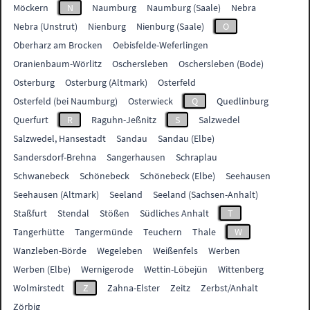
Möckern
N
Naumburg
Naumburg (Saale)
Nebra
Nebra (Unstrut)
Nienburg
Nienburg (Saale)
O
Oberharz am Brocken
Oebisfelde-Weferlingen
Oranienbaum-Wörlitz
Oschersleben
Oschersleben (Bode)
Osterburg
Osterburg (Altmark)
Osterfeld
Osterfeld (bei Naumburg)
Osterwieck
Q
Quedlinburg
Querfurt
R
Raguhn-Jeßnitz
S
Salzwedel
Salzwedel, Hansestadt
Sandau
Sandau (Elbe)
Sandersdorf-Brehna
Sangerhausen
Schraplau
Schwanebeck
Schönebeck
Schönebeck (Elbe)
Seehausen
Seehausen (Altmark)
Seeland
Seeland (Sachsen-Anhalt)
Staßfurt
Stendal
Stößen
Südliches Anhalt
T
Tangerhütte
Tangermünde
Teuchern
Thale
W
Wanzleben-Börde
Wegeleben
Weißenfels
Werben
Werben (Elbe)
Wernigerode
Wettin-Löbejün
Wittenberg
Wolmirstedt
Z
Zahna-Elster
Zeitz
Zerbst/Anhalt
Zörbig