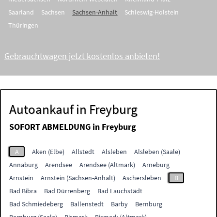
Saarland
Sachsen
Sachsen-Anhalt
Schleswig-Holstein
Thüringen
Gebrauchtwagen jetzt kostenlos anbieten!
Autoankauf in Freyburg
SOFORT ABMELDUNG in
Freyburg
A
Aken (Elbe)
Allstedt
Alsleben
Alsleben (Saale)
Annaburg
Arendsee
Arendsee (Altmark)
Arneburg
Arnstein
Arnstein (Sachsen-Anhalt)
Aschersleben
B
Bad Bibra
Bad Dürrenberg
Bad Lauchstädt
Bad Schmiedeberg
Ballenstedt
Barby
Bernburg