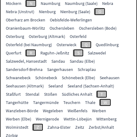
Möckern
N
Naumburg
Naumburg (Saale)
Nebra
Nebra (Unstrut)
Nienburg
Nienburg (Saale)
O
Oberharz am Brocken
Oebisfelde-Weferlingen
Oranienbaum-Wörlitz
Oschersleben
Oschersleben (Bode)
Osterburg
Osterburg (Altmark)
Osterfeld
Osterfeld (bei Naumburg)
Osterwieck
Q
Quedlinburg
Querfurt
R
Raguhn-Jeßnitz
S
Salzwedel
Salzwedel, Hansestadt
Sandau
Sandau (Elbe)
Sandersdorf-Brehna
Sangerhausen
Schraplau
Schwanebeck
Schönebeck
Schönebeck (Elbe)
Seehausen
Seehausen (Altmark)
Seeland
Seeland (Sachsen-Anhalt)
Staßfurt
Stendal
Stößen
Südliches Anhalt
T
Tangerhütte
Tangermünde
Teuchern
Thale
W
Wanzleben-Börde
Wegeleben
Weißenfels
Werben
Werben (Elbe)
Wernigerode
Wettin-Löbejün
Wittenberg
Wolmirstedt
Z
Zahna-Elster
Zeitz
Zerbst/Anhalt
Zörbig