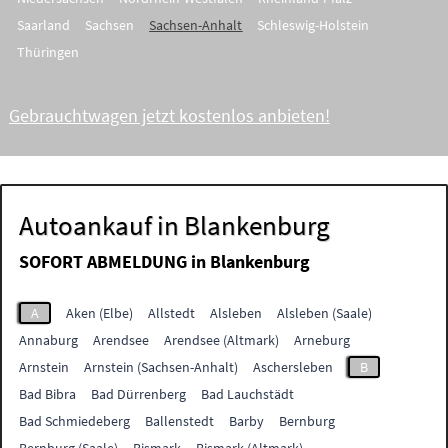
Saarland
Sachsen
Sachsen-Anhalt
Schleswig-Holstein
Thüringen
Gebrauchtwagen jetzt kostenlos anbieten!
Autoankauf in Blankenburg
SOFORT ABMELDUNG in
Blankenburg
A
Aken (Elbe)
Allstedt
Alsleben
Alsleben (Saale)
Annaburg
Arendsee
Arendsee (Altmark)
Arneburg
Arnstein
Arnstein (Sachsen-Anhalt)
Aschersleben
B
Bad Bibra
Bad Dürrenberg
Bad Lauchstädt
Bad Schmiedeberg
Ballenstedt
Barby
Bernburg