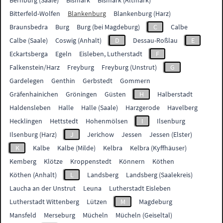
Bernburg (Saale)
Bismark
Bismark (Altmark)
Bitterfeld-Wolfen
Blankenburg
Blankenburg (Harz)
Braunsbedra
Burg
Burg (bei Magdeburg)
C
Calbe
Calbe (Saale)
Coswig (Anhalt)
D
Dessau-Roßlau
E
Eckartsberga
Egeln
Eisleben, Lutherstadt
F
Falkenstein/Harz
Freyburg
Freyburg (Unstrut)
G
Gardelegen
Genthin
Gerbstedt
Gommern
Gräfenhainichen
Gröningen
Güsten
H
Halberstadt
Haldensleben
Halle
Halle (Saale)
Harzgerode
Havelberg
Hecklingen
Hettstedt
Hohenmölsen
I
Ilsenburg
Ilsenburg (Harz)
J
Jerichow
Jessen
Jessen (Elster)
K
Kalbe
Kalbe (Milde)
Kelbra
Kelbra (Kyffhäuser)
Kemberg
Klötze
Kroppenstedt
Könnern
Köthen
Köthen (Anhalt)
L
Landsberg
Landsberg (Saalekreis)
Laucha an der Unstrut
Leuna
Lutherstadt Eisleben
Lutherstadt Wittenberg
Lützen
M
Magdeburg
Mansfeld
Merseburg
Mücheln
Mücheln (Geiseltal)