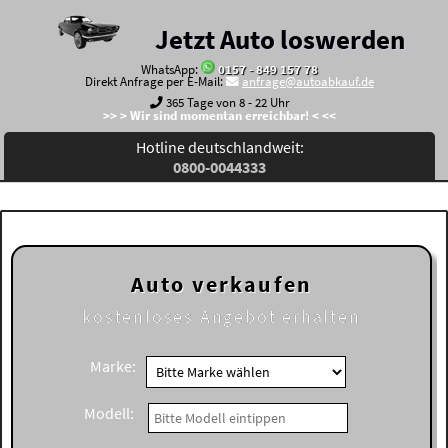
Jetzt Auto loswerden
WhatsApp:
0157 - 849 157 78
Direkt Anfrage per E-Mail:
anfrage@autoabkauf.de
365 Tage von 8 - 22 Uhr
>> > Wir sind momentan erreichbar! < <<
Hotline deutschlandweit:
0800-0044333
Auto verkaufen
kostenloses
Angebot erhalten
Marke:
Modell: