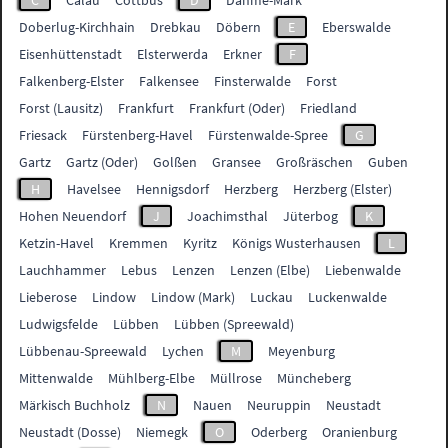
C
Calau
Cottbus
D
Dahme-Mark
Doberlug-Kirchhain
Drebkau
Döbern
E
Eberswalde
Eisenhüttenstadt
Elsterwerda
Erkner
F
Falkenberg-Elster
Falkensee
Finsterwalde
Forst
Forst (Lausitz)
Frankfurt
Frankfurt (Oder)
Friedland
Friesack
Fürstenberg-Havel
Fürstenwalde-Spree
G
Gartz
Gartz (Oder)
Golßen
Gransee
Großräschen
Guben
H
Havelsee
Hennigsdorf
Herzberg
Herzberg (Elster)
Hohen Neuendorf
J
Joachimsthal
Jüterbog
K
Ketzin-Havel
Kremmen
Kyritz
Königs Wusterhausen
L
Lauchhammer
Lebus
Lenzen
Lenzen (Elbe)
Liebenwalde
Lieberose
Lindow
Lindow (Mark)
Luckau
Luckenwalde
Ludwigsfelde
Lübben
Lübben (Spreewald)
Lübbenau-Spreewald
Lychen
M
Meyenburg
Mittenwalde
Mühlberg-Elbe
Müllrose
Müncheberg
Märkisch Buchholz
N
Nauen
Neuruppin
Neustadt
Neustadt (Dosse)
Niemegk
O
Oderberg
Oranienburg