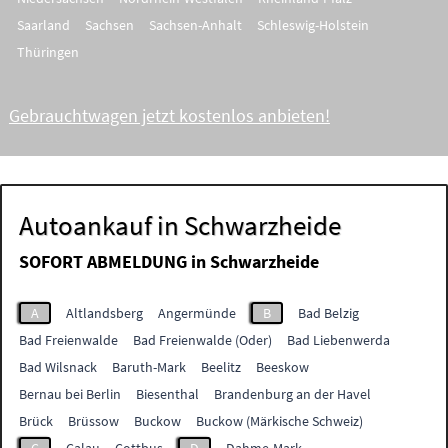
Saarland
Sachsen
Sachsen-Anhalt
Schleswig-Holstein
Thüringen
Gebrauchtwagen jetzt kostenlos anbieten!
Autoankauf in Schwarzheide
SOFORT ABMELDUNG in
Schwarzheide
A
Altlandsberg
Angermünde
B
Bad Belzig
Bad Freienwalde
Bad Freienwalde (Oder)
Bad Liebenwerda
Bad Wilsnack
Baruth-Mark
Beelitz
Beeskow
Bernau bei Berlin
Biesenthal
Brandenburg an der Havel
Brück
Brüssow
Buckow
Buckow (Märkische Schweiz)