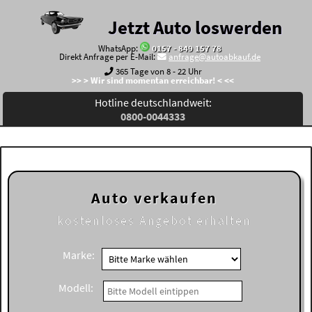
Jetzt Auto loswerden
WhatsApp:
0157 - 849 157 78
Direkt Anfrage per E-Mail:
anfrage@autoabkauf.de
365 Tage von 8 - 22 Uhr
>> > Wir sind momentan erreichbar! < <<
Hotline deutschlandweit:
0800-0044333
Auto verkaufen
kostenloses
Angebot erhalten
Marke:
Modell: