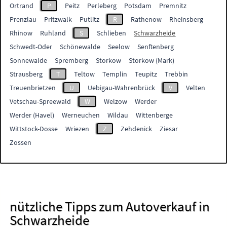
Ortrand
P
Peitz
Perleberg
Potsdam
Premnitz
Prenzlau
Pritzwalk
Putlitz
R
Rathenow
Rheinsberg
Rhinow
Ruhland
S
Schlieben
Schwarzheide
Schwedt-Oder
Schönewalde
Seelow
Senftenberg
Sonnewalde
Spremberg
Storkow
Storkow (Mark)
Strausberg
T
Teltow
Templin
Teupitz
Trebbin
Treuenbrietzen
U
Uebigau-Wahrenbrück
V
Velten
Vetschau-Spreewald
W
Welzow
Werder
Werder (Havel)
Werneuchen
Wildau
Wittenberge
Wittstock-Dosse
Wriezen
Z
Zehdenick
Ziesar
Zossen
nützliche Tipps zum Autoverkauf in
Schwarzheide