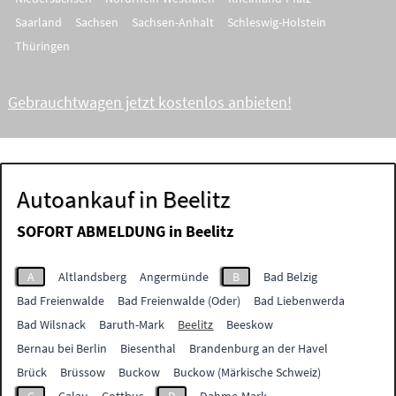
Saarland
Sachsen
Sachsen-Anhalt
Schleswig-Holstein
Thüringen
Gebrauchtwagen jetzt kostenlos anbieten!
Autoankauf in Beelitz
SOFORT ABMELDUNG in
Beelitz
A
Altlandsberg
Angermünde
B
Bad Belzig
Bad Freienwalde
Bad Freienwalde (Oder)
Bad Liebenwerda
Bad Wilsnack
Baruth-Mark
Beelitz
Beeskow
Bernau bei Berlin
Biesenthal
Brandenburg an der Havel
Brück
Brüssow
Buckow
Buckow (Märkische Schweiz)