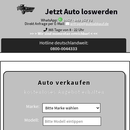
Jetzt Auto loswerden
WhatsApp:
0157 - 849 157 78
Direkt Anfrage per E-Mail:
anfrage@autoabkauf.de
365 Tage von 8 - 22 Uhr
>> > Wir sind momentan erreichbar! < <<
Hotline deutschlandweit:
0800-0044333
Auto verkaufen
kostenloses
Angebot erhalten
Marke:
Modell: