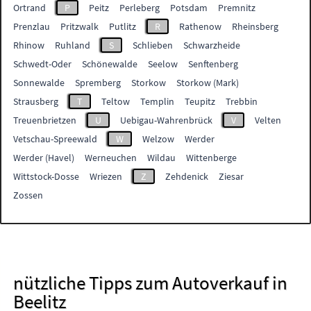
Ortrand
P
Peitz
Perleberg
Potsdam
Premnitz
Prenzlau
Pritzwalk
Putlitz
R
Rathenow
Rheinsberg
Rhinow
Ruhland
S
Schlieben
Schwarzheide
Schwedt-Oder
Schönewalde
Seelow
Senftenberg
Sonnewalde
Spremberg
Storkow
Storkow (Mark)
Strausberg
T
Teltow
Templin
Teupitz
Trebbin
Treuenbrietzen
U
Uebigau-Wahrenbrück
V
Velten
Vetschau-Spreewald
W
Welzow
Werder
Werder (Havel)
Werneuchen
Wildau
Wittenberge
Wittstock-Dosse
Wriezen
Z
Zehdenick
Ziesar
Zossen
nützliche Tipps zum Autoverkauf in
Beelitz