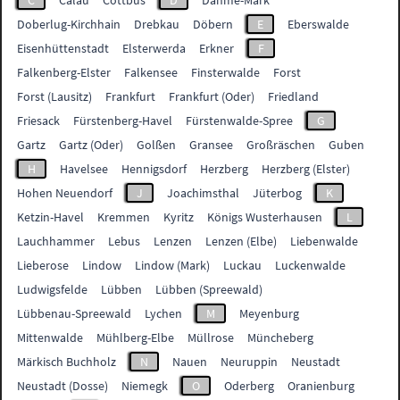
C
Calau
Cottbus
D
Dahme-Mark
Doberlug-Kirchhain
Drebkau
Döbern
E
Eberswalde
Eisenhüttenstadt
Elsterwerda
Erkner
F
Falkenberg-Elster
Falkensee
Finsterwalde
Forst
Forst (Lausitz)
Frankfurt
Frankfurt (Oder)
Friedland
Friesack
Fürstenberg-Havel
Fürstenwalde-Spree
G
Gartz
Gartz (Oder)
Golßen
Gransee
Großräschen
Guben
H
Havelsee
Hennigsdorf
Herzberg
Herzberg (Elster)
Hohen Neuendorf
J
Joachimsthal
Jüterbog
K
Ketzin-Havel
Kremmen
Kyritz
Königs Wusterhausen
L
Lauchhammer
Lebus
Lenzen
Lenzen (Elbe)
Liebenwalde
Lieberose
Lindow
Lindow (Mark)
Luckau
Luckenwalde
Ludwigsfelde
Lübben
Lübben (Spreewald)
Lübbenau-Spreewald
Lychen
M
Meyenburg
Mittenwalde
Mühlberg-Elbe
Müllrose
Müncheberg
Märkisch Buchholz
N
Nauen
Neuruppin
Neustadt
Neustadt (Dosse)
Niemegk
O
Oderberg
Oranienburg