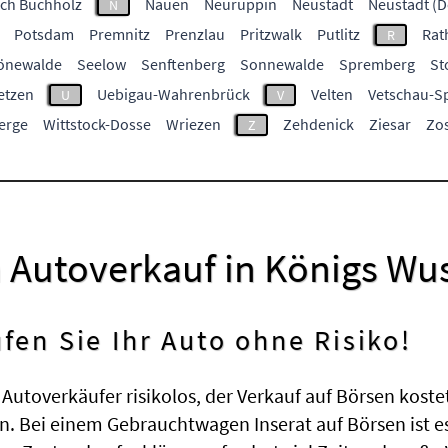
ch Buchholz
Nauen
Neuruppin
Neustadt
Neustadt (D
N
Potsdam
Premnitz
Prenzlau
Pritzwalk
Putlitz
Rat
R
önewalde
Seelow
Senftenberg
Sonnewalde
Spremberg
St
etzen
Uebigau-Wahrenbrück
Velten
Vetschau-S
U
V
erge
Wittstock-Dosse
Wriezen
Zehdenick
Ziesar
Zo
Z
m Autoverkauf in Königs Wu
fen Sie Ihr Auto ohne Risiko!
 Autoverkäufer risikolos, der Verkauf auf Börsen koste
n. Bei einem Gebrauchtwagen Inserat auf Börsen ist e