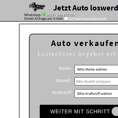
Jetzt Auto loswer
WhatsApp:
0157 - 849 157 78
Direkt Anfrage per E-Mail:
anfrage@autoabkauf.de
Auto verkaufe
kostenloses
Angebot erh
Marke:
Modell:
Kraftstoff:
WEITER MIT SCHRITT
1