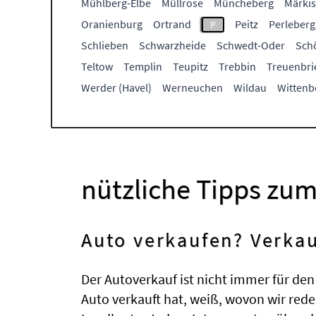
Mühlberg-Elbe
Müllrose
Müncheberg
Märkis
Oranienburg
Ortrand
Peitz
Perleberg
P
Schlieben
Schwarzheide
Schwedt-Oder
Sch
Teltow
Templin
Teupitz
Trebbin
Treuenbri
Werder (Havel)
Werneuchen
Wildau
Wittenb
nützliche Tipps zu
Auto verkaufen? Verkau
Der Autoverkauf ist nicht immer für den
Auto verkauft hat, weiß, wovon wir rede