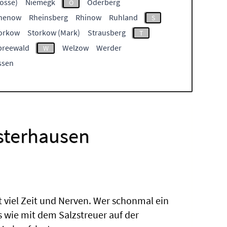
osse)
Niemegk
Oderberg
O
henow
Rheinsberg
Rhinow
Ruhland
S
orkow
Storkow (Mark)
Strausberg
T
preewald
Welzow
Werder
W
ssen
sterhausen
t viel Zeit und Nerven. Wer schonmal ein
s wie mit dem Salzstreuer auf der