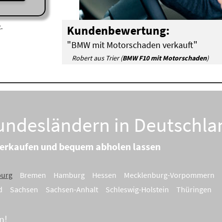
.
Kundenbewertung:
"
"
BMW mit Motorschaden verkauft
Robert aus Trier (
BMW F10 mit Motorschaden
)
Bundesländern in Deutschla
verkaufen und bequem abholen lassen
burg
Bremen
Hamburg
Hessen
Mecklenburg-Vorpommern
d
Sachsen
Sachsen-Anhalt
Schleswig-Holstein
Thüringen
n!