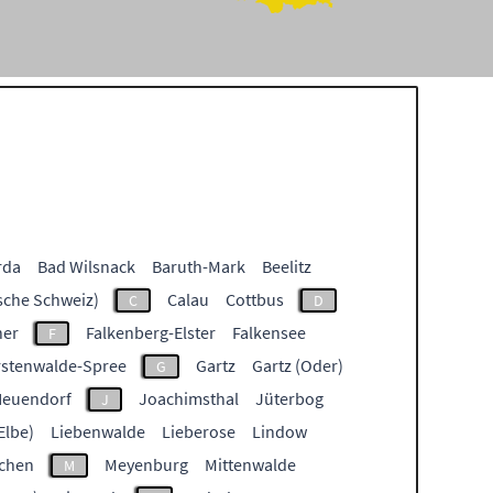
rda
Bad Wilsnack
Baruth-Mark
Beelitz
sche Schweiz)
Calau
Cottbus
C
D
ner
Falkenberg-Elster
Falkensee
F
rstenwalde-Spree
Gartz
Gartz (Oder)
G
Neuendorf
Joachimsthal
Jüterbog
J
Elbe)
Liebenwalde
Lieberose
Lindow
chen
Meyenburg
Mittenwalde
M