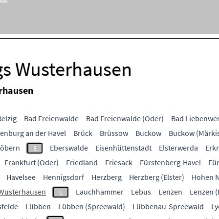
gs Wusterhausen
rhausen
elzig
Bad Freienwalde
Bad Freienwalde (Oder)
Bad Liebenwe
enburg an der Havel
Brück
Brüssow
Buckow
Buckow (Märki
öbern
Eberswalde
Eisenhüttenstadt
Elsterwerda
Erk
E
Frankfurt (Oder)
Friedland
Friesack
Fürstenberg-Havel
Fü
Havelsee
Hennigsdorf
Herzberg
Herzberg (Elster)
Hohen 
 Wusterhausen
Lauchhammer
Lebus
Lenzen
Lenzen (
L
felde
Lübben
Lübben (Spreewald)
Lübbenau-Spreewald
Ly