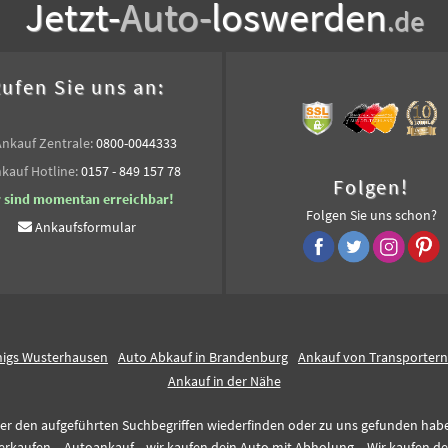
Jetzt-
Auto-
loswerden
.de
ufen Sie uns an:
Ankauf Zentrale:
0800-0044333
kauf Hotline:
0157 - 849 157 78
Folgen!
r sind momentan erreichbar!
Folgen Sie uns schon?
Ankaufsformular
nigs Wusterhausen
Auto Abkauf in Brandenburg
Ankauf von Transportern
Ankauf in der Nähe
er den aufgeführten Suchbegriffen wiederfinden oder zu uns gefunden haben,
erkaufen,
Autoankauf,
wir kaufen dein Auto mit Abholung,
Wir kaufen de