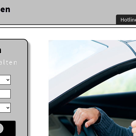
den
Hotlin
n
alten