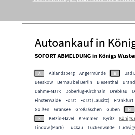
Autoankauf in Köni
SOFORT ABMELDUNG in
Königs Wuste
Altlandsberg
Angermünde
Bad B
A
B
Beeskow
Bernau bei Berlin
Biesenthal
Brand
Dahme-Mark
Doberlug-Kirchhain
Drebkau
D
Finsterwalde
Forst
Forst (Lausitz)
Frankfurt
Golßen
Gransee
Großräschen
Guben
H
Ketzin-Havel
Kremmen
Kyritz
Königs
K
Lindow (Mark)
Luckau
Luckenwalde
Ludwigs