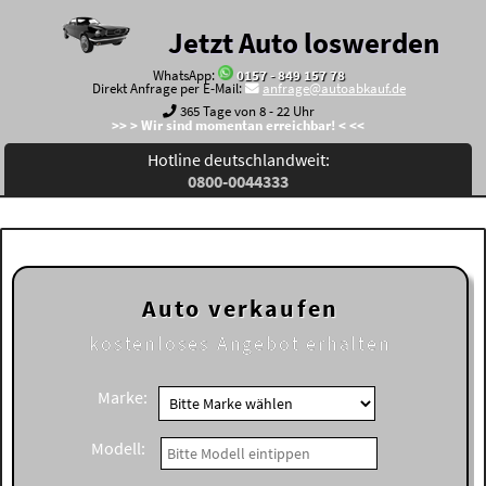
Jetzt Auto loswerden
WhatsApp:
0157 - 849 157 78
Direkt Anfrage per E-Mail:
anfrage@autoabkauf.de
365 Tage von 8 - 22 Uhr
>> > Wir sind momentan erreichbar! < <<
Hotline deutschlandweit:
0800-0044333
Auto verkaufen
kostenloses
Angebot erhalten
Marke:
Modell: