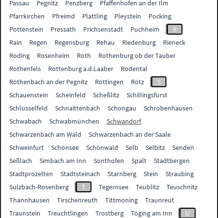
Passau
Pegnitz
Penzberg
Pfaffenhofen an der Ilm
Pfarrkirchen
Pfreimd
Plattling
Pleystein
Pocking
Pottenstein
Pressath
Prichsenstadt
Puchheim
R
Rain
Regen
Regensburg
Rehau
Riedenburg
Rieneck
Roding
Rosenheim
Roth
Rothenburg ob der Tauber
Rothenfels
Rottenburg a.d.Laaber
Rödental
Röthenbach an der Pegnitz
Röttingen
Rötz
S
Schauenstein
Scheinfeld
Scheßlitz
Schillingsfürst
Schlüsselfeld
Schnaittenbach
Schongau
Schrobenhausen
Schwabach
Schwabmünchen
Schwandorf
Schwarzenbach am Wald
Schwarzenbach an der Saale
Schweinfurt
Schönsee
Schönwald
Selb
Selbitz
Senden
Seßlach
Simbach am Inn
Sonthofen
Spalt
Stadtbergen
Stadtprozelten
Stadtsteinach
Starnberg
Stein
Straubing
Sulzbach-Rosenberg
T
Tegernsee
Teublitz
Teuschnitz
Thannhausen
Tirschenreuth
Tittmoning
Traunreut
Traunstein
Treuchtlingen
Trostberg
Töging am Inn
U