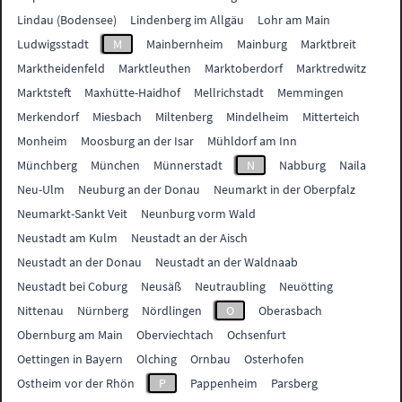
Lindau (Bodensee)
Lindenberg im Allgäu
Lohr am Main
Ludwigsstadt
M
Mainbernheim
Mainburg
Marktbreit
Marktheidenfeld
Marktleuthen
Marktoberdorf
Marktredwitz
Marktsteft
Maxhütte-Haidhof
Mellrichstadt
Memmingen
Merkendorf
Miesbach
Miltenberg
Mindelheim
Mitterteich
Monheim
Moosburg an der Isar
Mühldorf am Inn
Münchberg
München
Münnerstadt
N
Nabburg
Naila
Neu-Ulm
Neuburg an der Donau
Neumarkt in der Oberpfalz
Neumarkt-Sankt Veit
Neunburg vorm Wald
Neustadt am Kulm
Neustadt an der Aisch
Neustadt an der Donau
Neustadt an der Waldnaab
Neustadt bei Coburg
Neusäß
Neutraubling
Neuötting
Nittenau
Nürnberg
Nördlingen
O
Oberasbach
Obernburg am Main
Oberviechtach
Ochsenfurt
Oettingen in Bayern
Olching
Ornbau
Osterhofen
Ostheim vor der Rhön
P
Pappenheim
Parsberg