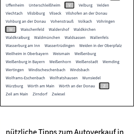
Uffenheim
Unterschleißheim
V
Velburg
Velden
Viechtach
Vilsbiburg
Vilseck
Vilshofen an der Donau
Vohburg an der Donau
Vohenstrauß
Volkach
Vöhringen
W
Waischenfeld
Waldershof
Waldkirchen
Waldkraiburg
Waldmünchen
Waldsassen
Wallenfels
Wasserburg am Inn
Wassertrüdingen
Weiden in der Oberpfalz
Weilheim in Oberbayern
Weismain
Weißenburg
Weißenburg in Bayern
Weißenhorn
Weißenstadt
Wemding
Wertingen
Windischeschenbach
Windsbach
Wolframs-Eschenbach
Wolfratshausen
Wunsiedel
Würzburg
Wörth am Main
Wörth an der Donau
Z
Zeil am Main
Zirndorf
Zwiesel
nützliche Tipps zum Autoverkauf in