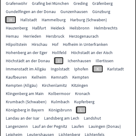
Grafenwöhr
Grafing bei München
Greding
Gräfenberg
Gundelfingen an der Donau
Gunzenhausen
Günzburg
H
Hallstadt
Hammelburg
Harburg (Schwaben)
Hauzenberg
Haßfurt
Heideck
Heilsbronn
Helmbrechts
Hemau
Herrieden
Hersbruck
Herzogenaurach
Hilpoltstein
Hirschau
Hof
Hofheim in Unterfranken
Hohenberg an der Eger
Hollfeld
Höchstadt an der Aisch
Höchstädt an der Donau
I
Ichenhausen
Illertissen
Immenstadt im Allgäu
Ingolstadt
Iphofen
K
Karlstadt
Kaufbeuren
Kelheim
Kemnath
Kempten
Kempten (Allgäu)
Kirchenlamitz
Kitzingen
Klingenberg am Main
Kolbermoor
Kronach
Krumbach (Schwaben)
Kulmbach
Kupferberg
Königsberg in Bayern
Königsbrunn
L
Landau an der Isar
Landsberg am Lech
Landshut
Langenzenn
Lauf an der Pegnitz
Laufen
Lauingen (Donau)
Leipheim
Leutershausen
Lichtenberg
Lichtenfels