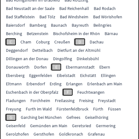
Bad Königshofen im Grabfeld
Bad Kötzting
Bad Neustadt an der Saale
Bad Reichenhall
Bad Rodach
Bad Staffelstein
Bad Tölz
Bad Windsheim
Bad Wörishofen
Baiersdorf
Bamberg
Baunach
Bayreuth
Beilngries
Berching
Betzenstein
Bischofsheim in der Rhön
Bärnau
C
Cham
Coburg
Creußen
D
Dachau
Deggendorf
Dettelbach
Dietfurt an der Altmühl
Dillingen an der Donau
Dingolfing
Dinkelsbühl
Donauwörth
Dorfen
E
Ebermannstadt
Ebern
Ebersberg
Eggenfelden
Eibelstadt
Eichstätt
Ellingen
Eltmann
Erbendorf
Erding
Erlangen
Erlenbach am Main
Eschenbach in der Oberpfalz
F
Feuchtwangen
Fladungen
Forchheim
Freilassing
Freising
Freystadt
Freyung
Furth im Wald
Fürstenfeldbruck
Fürth
Füssen
G
Garching bei München
Gefrees
Geiselhöring
Geisenfeld
Gemünden am Main
Geretsried
Germering
Gerolzhofen
Gersthofen
Goldkronach
Grafenau