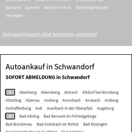
Saarland
Sachsen
Sachsen-Anhalt
Schleswig-Holstein
Thüringen
Gebrauchtwagen jetzt kostenlos anbieten!
Autoankauf in Schwandorf
SOFORT ABMELDUNG in
Schwandorf
A
Abenberg
Abensberg
Aichach
Altdorf bei Nürnberg
Altötting
Alzenau
Amberg
Amorbach
Ansbach
Arzberg
Aschaffenburg
Aub
Auerbach in der Oberpfalz
Augsburg
B
Bad Aibling
Bad Berneck im Fichtelgebirge
Bad Brückenau
Bad Griesbach im Rottal
Bad Kissingen