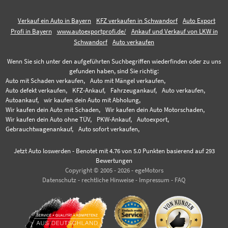
Verkauf ein Auto in Bayern
KFZ verkaufen in Schwandorf
Auto Export
Profi in Bayern
www.autoexportprofi.de/
Ankauf und Verkauf von LKW in
Schwandorf
Auto verkaufen
Wenn Sie sich unter den aufgeführten Suchbegriffen wiederfinden oder zu uns
gefunden haben, sind Sie richtig:
Auto mit Schaden verkaufen,
Auto mit Mängel verkaufen,
Auto defekt verkaufen,
KFZ-Ankauf,
Fahrzeugankauf,
Auto verkaufen,
Autoankauf,
wir kaufen dein Auto mit Abholung,
Wir kaufen dein Auto mit Schaden,
Wir kaufen dein Auto Motorschaden,
Wir kaufen dein Auto ohne TÜV,
PKW-Ankauf,
Autoexport,
Gebrauchtwagenankauf,
Auto sofort verkaufen,
Jetzt Auto loswerden
-
Benotet mit
4.76
von 5.0 Punkten basierend auf
293
Bewertungen
Copyright © 2005 - 2026 - egeMotors
Datenschutz
-
rechtliche Hinweise
-
Impressum
-
FAQ