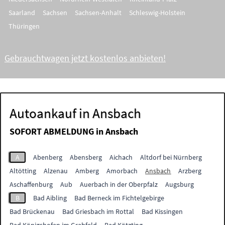
Saarland
Sachsen
Sachsen-Anhalt
Schleswig-Holstein
Thüringen
Gebrauchtwagen jetzt kostenlos anbieten!
Autoankauf in Ansbach
SOFORT ABMELDUNG in
Ansbach
A
Abenberg
Abensberg
Aichach
Altdorf bei Nürnberg
Altötting
Alzenau
Amberg
Amorbach
Ansbach
Arzberg
Aschaffenburg
Aub
Auerbach in der Oberpfalz
Augsburg
B
Bad Aibling
Bad Berneck im Fichtelgebirge
Bad Brückenau
Bad Griesbach im Rottal
Bad Kissingen