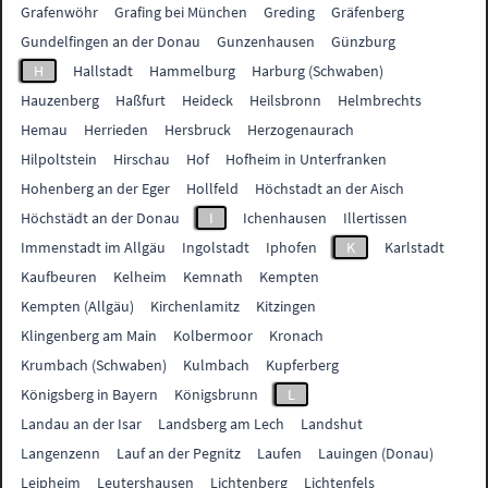
Grafenwöhr
Grafing bei München
Greding
Gräfenberg
Gundelfingen an der Donau
Gunzenhausen
Günzburg
H
Hallstadt
Hammelburg
Harburg (Schwaben)
Hauzenberg
Haßfurt
Heideck
Heilsbronn
Helmbrechts
Hemau
Herrieden
Hersbruck
Herzogenaurach
Hilpoltstein
Hirschau
Hof
Hofheim in Unterfranken
Hohenberg an der Eger
Hollfeld
Höchstadt an der Aisch
Höchstädt an der Donau
I
Ichenhausen
Illertissen
Immenstadt im Allgäu
Ingolstadt
Iphofen
K
Karlstadt
Kaufbeuren
Kelheim
Kemnath
Kempten
Kempten (Allgäu)
Kirchenlamitz
Kitzingen
Klingenberg am Main
Kolbermoor
Kronach
Krumbach (Schwaben)
Kulmbach
Kupferberg
Königsberg in Bayern
Königsbrunn
L
Landau an der Isar
Landsberg am Lech
Landshut
Langenzenn
Lauf an der Pegnitz
Laufen
Lauingen (Donau)
Leipheim
Leutershausen
Lichtenberg
Lichtenfels