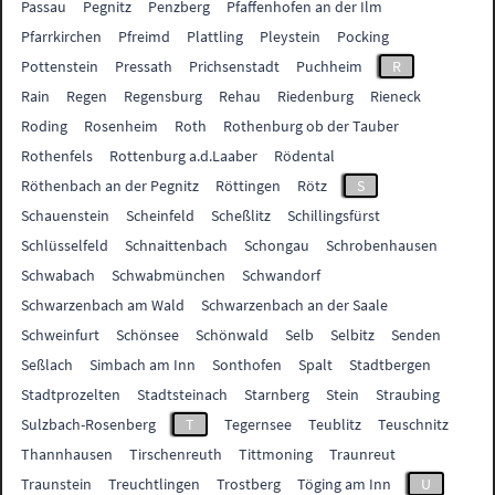
Passau
Pegnitz
Penzberg
Pfaffenhofen an der Ilm
Pfarrkirchen
Pfreimd
Plattling
Pleystein
Pocking
Pottenstein
Pressath
Prichsenstadt
Puchheim
R
Rain
Regen
Regensburg
Rehau
Riedenburg
Rieneck
Roding
Rosenheim
Roth
Rothenburg ob der Tauber
Rothenfels
Rottenburg a.d.Laaber
Rödental
Röthenbach an der Pegnitz
Röttingen
Rötz
S
Schauenstein
Scheinfeld
Scheßlitz
Schillingsfürst
Schlüsselfeld
Schnaittenbach
Schongau
Schrobenhausen
Schwabach
Schwabmünchen
Schwandorf
Schwarzenbach am Wald
Schwarzenbach an der Saale
Schweinfurt
Schönsee
Schönwald
Selb
Selbitz
Senden
Seßlach
Simbach am Inn
Sonthofen
Spalt
Stadtbergen
Stadtprozelten
Stadtsteinach
Starnberg
Stein
Straubing
Sulzbach-Rosenberg
T
Tegernsee
Teublitz
Teuschnitz
Thannhausen
Tirschenreuth
Tittmoning
Traunreut
Traunstein
Treuchtlingen
Trostberg
Töging am Inn
U