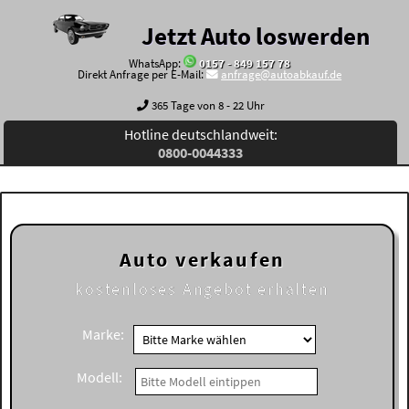
Jetzt Auto loswerden
WhatsApp:
0157 - 849 157 78
Direkt Anfrage per E-Mail:
anfrage@autoabkauf.de
365 Tage von 8 - 22 Uhr
Hotline deutschlandweit:
0800-0044333
Auto verkaufen
kostenloses
Angebot erhalten
Marke:
Modell: