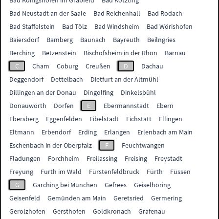
Bad Königshofen im Grabfeld
Bad Kötzting
Bad Neustadt an der Saale
Bad Reichenhall
Bad Rodach
Bad Staffelstein
Bad Tölz
Bad Windsheim
Bad Wörishofen
Baiersdorf
Bamberg
Baunach
Bayreuth
Beilngries
Berching
Betzenstein
Bischofsheim in der Rhön
Bärnau
C
Cham
Coburg
Creußen
D
Dachau
Deggendorf
Dettelbach
Dietfurt an der Altmühl
Dillingen an der Donau
Dingolfing
Dinkelsbühl
Donauwörth
Dorfen
E
Ebermannstadt
Ebern
Ebersberg
Eggenfelden
Eibelstadt
Eichstätt
Ellingen
Eltmann
Erbendorf
Erding
Erlangen
Erlenbach am Main
Eschenbach in der Oberpfalz
F
Feuchtwangen
Fladungen
Forchheim
Freilassing
Freising
Freystadt
Freyung
Furth im Wald
Fürstenfeldbruck
Fürth
Füssen
G
Garching bei München
Gefrees
Geiselhöring
Geisenfeld
Gemünden am Main
Geretsried
Germering
Gerolzhofen
Gersthofen
Goldkronach
Grafenau