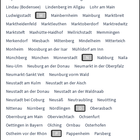
Lindau (Bodensee)
Lindenberg im Allgäu
Lohr am Main
Ludwigsstadt
M
Mainbernheim
Mainburg
Marktbreit
Marktheidenfeld
Marktleuthen
Marktoberdorf
Marktredwitz
Marktsteft
Maxhütte-Haidhof
Mellrichstadt
Memmingen
Merkendorf
Miesbach
Miltenberg
Mindelheim
Mitterteich
Monheim
Moosburg an der Isar
Mühldorf am Inn
Münchberg
München
Münnerstadt
N
Nabburg
Naila
Neu-Ulm
Neuburg an der Donau
Neumarkt in der Oberpfalz
Neumarkt-Sankt Veit
Neunburg vorm Wald
Neustadt am Kulm
Neustadt an der Aisch
Neustadt an der Donau
Neustadt an der Waldnaab
Neustadt bei Coburg
Neusäß
Neutraubling
Neuötting
Nittenau
Nürnberg
Nördlingen
O
Oberasbach
Obernburg am Main
Oberviechtach
Ochsenfurt
Oettingen in Bayern
Olching
Ornbau
Osterhofen
Ostheim vor der Rhön
P
Pappenheim
Parsberg