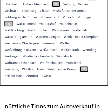
Uffenheim
Unterschleißheim
V
Velburg
Velden
Viechtach
Vilsbiburg
Vilseck
Vilshofen an der Donau
Vohburg an der Donau
Vohenstrauß
Volkach
Vöhringen
W
Waischenfeld
Waldershof
Waldkirchen
Waldkraiburg
Waldmünchen
Waldsassen
Wallenfels
Wasserburg am Inn
Wassertrüdingen
Weiden in der Oberpfalz
Weilheim in Oberbayern
Weismain
Weißenburg
Weißenburg in Bayern
Weißenhorn
Weißenstadt
Wemding
Wertingen
Windischeschenbach
Windsbach
Wolframs-Eschenbach
Wolfratshausen
Wunsiedel
Würzburg
Wörth am Main
Wörth an der Donau
Z
Zeil am Main
Zirndorf
Zwiesel
nützliche Tipps zum Autoverkauf in