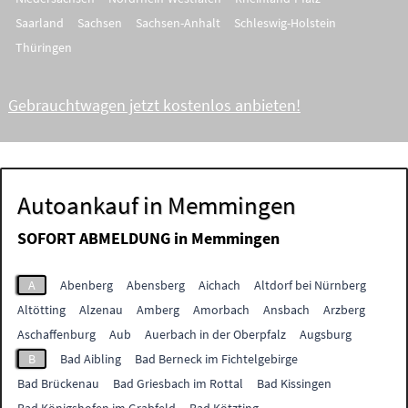
Saarland
Sachsen
Sachsen-Anhalt
Schleswig-Holstein
Thüringen
Gebrauchtwagen jetzt kostenlos anbieten!
Autoankauf in Memmingen
SOFORT ABMELDUNG in
Memmingen
A
Abenberg
Abensberg
Aichach
Altdorf bei Nürnberg
Altötting
Alzenau
Amberg
Amorbach
Ansbach
Arzberg
Aschaffenburg
Aub
Auerbach in der Oberpfalz
Augsburg
B
Bad Aibling
Bad Berneck im Fichtelgebirge
Bad Brückenau
Bad Griesbach im Rottal
Bad Kissingen