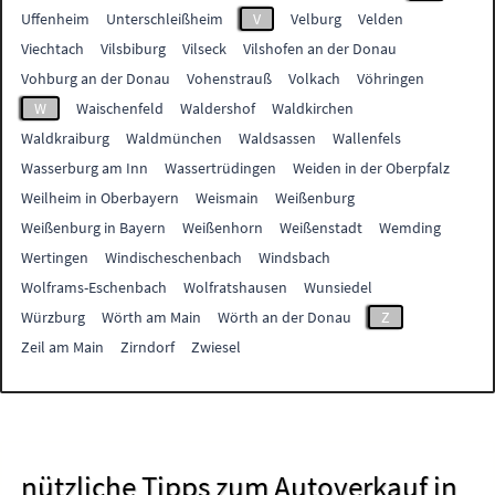
Uffenheim
Unterschleißheim
V
Velburg
Velden
Viechtach
Vilsbiburg
Vilseck
Vilshofen an der Donau
Vohburg an der Donau
Vohenstrauß
Volkach
Vöhringen
W
Waischenfeld
Waldershof
Waldkirchen
Waldkraiburg
Waldmünchen
Waldsassen
Wallenfels
Wasserburg am Inn
Wassertrüdingen
Weiden in der Oberpfalz
Weilheim in Oberbayern
Weismain
Weißenburg
Weißenburg in Bayern
Weißenhorn
Weißenstadt
Wemding
Wertingen
Windischeschenbach
Windsbach
Wolframs-Eschenbach
Wolfratshausen
Wunsiedel
Würzburg
Wörth am Main
Wörth an der Donau
Z
Zeil am Main
Zirndorf
Zwiesel
nützliche Tipps zum Autoverkauf in