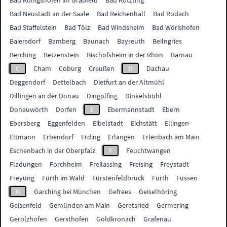
Bad Königshofen im Grabfeld
Bad Kötzting
Bad Neustadt an der Saale
Bad Reichenhall
Bad Rodach
Bad Staffelstein
Bad Tölz
Bad Windsheim
Bad Wörishofen
Baiersdorf
Bamberg
Baunach
Bayreuth
Beilngries
Berching
Betzenstein
Bischofsheim in der Rhön
Bärnau
C
Cham
Coburg
Creußen
D
Dachau
Deggendorf
Dettelbach
Dietfurt an der Altmühl
Dillingen an der Donau
Dingolfing
Dinkelsbühl
Donauwörth
Dorfen
E
Ebermannstadt
Ebern
Ebersberg
Eggenfelden
Eibelstadt
Eichstätt
Ellingen
Eltmann
Erbendorf
Erding
Erlangen
Erlenbach am Main
Eschenbach in der Oberpfalz
F
Feuchtwangen
Fladungen
Forchheim
Freilassing
Freising
Freystadt
Freyung
Furth im Wald
Fürstenfeldbruck
Fürth
Füssen
G
Garching bei München
Gefrees
Geiselhöring
Geisenfeld
Gemünden am Main
Geretsried
Germering
Gerolzhofen
Gersthofen
Goldkronach
Grafenau