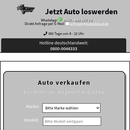
Jetzt Auto loswerden
WhatsApp:
0157 - 849 157 78
Direkt Anfrage per E-Mail:
anfrage@autoabkauf.de
365 Tage von 8 - 22 Uhr
Hotline deutschlandweit:
0800-0044333
Auto verkaufen
kostenloses
Angebot erhalten
Marke:
Modell: