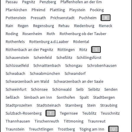
Passau
Pegnitz
Penzberg
Pfaffenhofen an der Ilm
Pfarrkirchen
Pfreimd
Plattling
Pleystein
Pocking
Pottenstein
Pressath
Prichsenstadt
Puchheim
R
Rain
Regen
Regensburg
Rehau
Riedenburg
Rieneck
Roding
Rosenheim
Roth
Rothenburg ob der Tauber
Rothenfels
Rottenburg a.d.Laaber
Rödental
Röthenbach an der Pegnitz
Röttingen
Rötz
S
Schauenstein
Scheinfeld
Scheßlitz
Schillingsfürst
Schlüsselfeld
Schnaittenbach
Schongau
Schrobenhausen
Schwabach
Schwabmünchen
Schwandorf
Schwarzenbach am Wald
Schwarzenbach an der Saale
Schweinfurt
Schönsee
Schönwald
Selb
Selbitz
Senden
Seßlach
Simbach am Inn
Sonthofen
Spalt
Stadtbergen
Stadtprozelten
Stadtsteinach
Starnberg
Stein
Straubing
Sulzbach-Rosenberg
T
Tegernsee
Teublitz
Teuschnitz
Thannhausen
Tirschenreuth
Tittmoning
Traunreut
Traunstein
Treuchtlingen
Trostberg
Töging am Inn
U