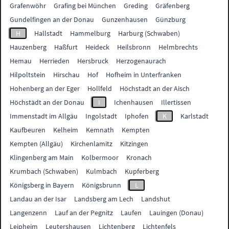
Grafenwöhr
Grafing bei München
Greding
Gräfenberg
Gundelfingen an der Donau
Gunzenhausen
Günzburg
H
Hallstadt
Hammelburg
Harburg (Schwaben)
Hauzenberg
Haßfurt
Heideck
Heilsbronn
Helmbrechts
Hemau
Herrieden
Hersbruck
Herzogenaurach
Hilpoltstein
Hirschau
Hof
Hofheim in Unterfranken
Hohenberg an der Eger
Hollfeld
Höchstadt an der Aisch
Höchstädt an der Donau
I
Ichenhausen
Illertissen
Immenstadt im Allgäu
Ingolstadt
Iphofen
K
Karlstadt
Kaufbeuren
Kelheim
Kemnath
Kempten
Kempten (Allgäu)
Kirchenlamitz
Kitzingen
Klingenberg am Main
Kolbermoor
Kronach
Krumbach (Schwaben)
Kulmbach
Kupferberg
Königsberg in Bayern
Königsbrunn
L
Landau an der Isar
Landsberg am Lech
Landshut
Langenzenn
Lauf an der Pegnitz
Laufen
Lauingen (Donau)
Leipheim
Leutershausen
Lichtenberg
Lichtenfels