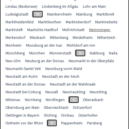
Lindau (Bodensee)
Lindenberg im Allgäu
Lohr am Main
Ludwigsstadt
M
Mainbernheim
Mainburg
Marktbreit
Marktheidenfeld
Marktleuthen
Marktoberdorf
Marktredwitz
Marktsteft
Maxhütte-Haidhof
Mellrichstadt
Memmingen
Merkendorf
Miesbach
Miltenberg
Mindelheim
Mitterteich
Monheim
Moosburg an der Isar
Mühldorf am Inn
Münchberg
München
Münnerstadt
N
Nabburg
Naila
Neu-Ulm
Neuburg an der Donau
Neumarkt in der Oberpfalz
Neumarkt-Sankt Veit
Neunburg vorm Wald
Neustadt am Kulm
Neustadt an der Aisch
Neustadt an der Donau
Neustadt an der Waldnaab
Neustadt bei Coburg
Neusäß
Neutraubling
Neuötting
Nittenau
Nürnberg
Nördlingen
O
Oberasbach
Obernburg am Main
Oberviechtach
Ochsenfurt
Oettingen in Bayern
Olching
Ornbau
Osterhofen
Ostheim vor der Rhön
P
Pappenheim
Parsberg