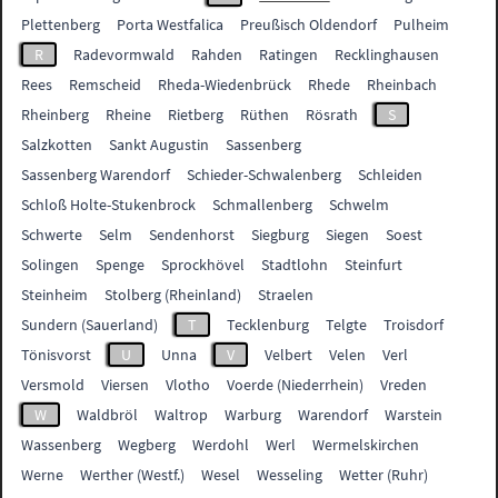
Plettenberg
Porta Westfalica
Preußisch Oldendorf
Pulheim
R
Radevormwald
Rahden
Ratingen
Recklinghausen
Rees
Remscheid
Rheda-Wiedenbrück
Rhede
Rheinbach
Rheinberg
Rheine
Rietberg
Rüthen
Rösrath
S
Salzkotten
Sankt Augustin
Sassenberg
Sassenberg Warendorf
Schieder-Schwalenberg
Schleiden
Schloß Holte-Stukenbrock
Schmallenberg
Schwelm
Schwerte
Selm
Sendenhorst
Siegburg
Siegen
Soest
Solingen
Spenge
Sprockhövel
Stadtlohn
Steinfurt
Steinheim
Stolberg (Rheinland)
Straelen
Sundern (Sauerland)
T
Tecklenburg
Telgte
Troisdorf
Tönisvorst
U
Unna
V
Velbert
Velen
Verl
Versmold
Viersen
Vlotho
Voerde (Niederrhein)
Vreden
W
Waldbröl
Waltrop
Warburg
Warendorf
Warstein
Wassenberg
Wegberg
Werdohl
Werl
Wermelskirchen
Werne
Werther (Westf.)
Wesel
Wesseling
Wetter (Ruhr)