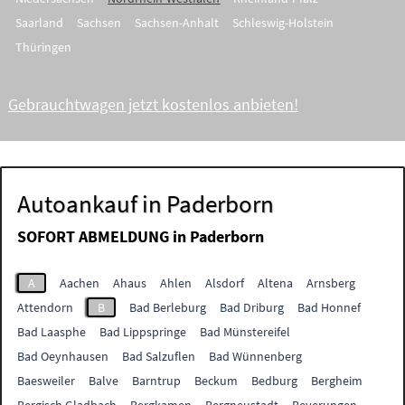
Saarland
Sachsen
Sachsen-Anhalt
Schleswig-Holstein
Thüringen
Gebrauchtwagen jetzt kostenlos anbieten!
Autoankauf in Paderborn
SOFORT ABMELDUNG in
Paderborn
A
Aachen
Ahaus
Ahlen
Alsdorf
Altena
Arnsberg
Attendorn
B
Bad Berleburg
Bad Driburg
Bad Honnef
Bad Laasphe
Bad Lippspringe
Bad Münstereifel
Bad Oeynhausen
Bad Salzuflen
Bad Wünnenberg
Baesweiler
Balve
Barntrup
Beckum
Bedburg
Bergheim