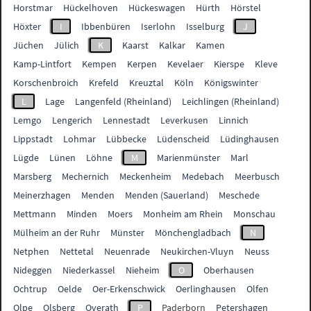
Horstmar
Hückelhoven
Hückeswagen
Hürth
Hörstel
Höxter
I
Ibbenbüren
Iserlohn
Isselburg
J
Jüchen
Jülich
K
Kaarst
Kalkar
Kamen
Kamp-Lintfort
Kempen
Kerpen
Kevelaer
Kierspe
Kleve
Korschenbroich
Krefeld
Kreuztal
Köln
Königswinter
L
Lage
Langenfeld (Rheinland)
Leichlingen (Rheinland)
Lemgo
Lengerich
Lennestadt
Leverkusen
Linnich
Lippstadt
Lohmar
Lübbecke
Lüdenscheid
Lüdinghausen
Lügde
Lünen
Löhne
M
Marienmünster
Marl
Marsberg
Mechernich
Meckenheim
Medebach
Meerbusch
Meinerzhagen
Menden
Menden (Sauerland)
Meschede
Mettmann
Minden
Moers
Monheim am Rhein
Monschau
Mülheim an der Ruhr
Münster
Mönchengladbach
N
Netphen
Nettetal
Neuenrade
Neukirchen-Vluyn
Neuss
Nideggen
Niederkassel
Nieheim
O
Oberhausen
Ochtrup
Oelde
Oer-Erkenschwick
Oerlinghausen
Olfen
Olpe
Olsberg
Overath
P
Paderborn
Petershagen