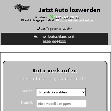
Jetzt Auto loswerden
WhatsApp:
0157 - 849 157 78
Direkt Anfrage per E-Mail:
anfrage@autoabkauf.de
365 Tage von 8 - 22 Uhr
Hotline deutschlandweit:
0800-0044333
Auto verkaufen
kostenloses
Angebot erhalten
Marke:
Modell: