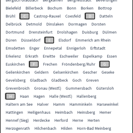
Bergisch Gladbach
Bergkamen
Bergneustadt
Beverungen
Bielefeld
Billerbeck
Bochum
Bonn
Borken
Bottrop
Brühl
C
Castrop-Rauxel
Coesfeld
D
Datteln
Delbrück
Detmold
Dinslaken
Dormagen
Dorsten
Dortmund
Drensteinfurt
Drolshagen
Duisburg
Dülmen
Düren
Düsseldorf
E
Elsdorf
Emmerich am Rhein
Emsdetten
Enger
Ennepetal
Ennigerloh
Erftstadt
Erkelenz
Erkrath
Erwitte
Eschweiler
Espelkamp
Essen
Euskirchen
F
Frechen
Fröndenberg/Ruhr
G
Geilenkirchen
Geldern
Gelsenkirchen
Gescher
Geseke
Gevelsberg
Gladbach
Gladbeck
Goch
Greven
Grevenbroich
Gronau (Westf.)
Gummersbach
Gütersloh
H
Haan
Hagen
Halle (Westf.)
Hallenberg
Haltern am See
Halver
Hamm
Hamminkeln
Harsewinkel
Hattingen
Heiligenhaus
Heimbach
Heinsberg
Hemer
Hennef (Sieg)
Herdecke
Herford
Herne
Herten
Herzogenrath
Hilchenbach
Hilden
Horn-Bad Meinberg