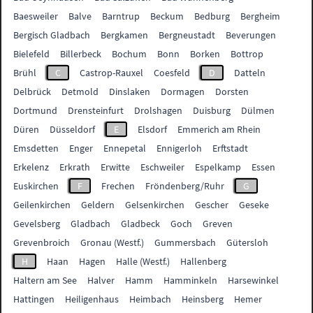
Baesweiler
Balve
Barntrup
Beckum
Bedburg
Bergheim
Bergisch Gladbach
Bergkamen
Bergneustadt
Beverungen
Bielefeld
Billerbeck
Bochum
Bonn
Borken
Bottrop
Brühl
C
Castrop-Rauxel
Coesfeld
D
Datteln
Delbrück
Detmold
Dinslaken
Dormagen
Dorsten
Dortmund
Drensteinfurt
Drolshagen
Duisburg
Dülmen
Düren
Düsseldorf
E
Elsdorf
Emmerich am Rhein
Emsdetten
Enger
Ennepetal
Ennigerloh
Erftstadt
Erkelenz
Erkrath
Erwitte
Eschweiler
Espelkamp
Essen
Euskirchen
F
Frechen
Fröndenberg/Ruhr
G
Geilenkirchen
Geldern
Gelsenkirchen
Gescher
Geseke
Gevelsberg
Gladbach
Gladbeck
Goch
Greven
Grevenbroich
Gronau (Westf.)
Gummersbach
Gütersloh
H
Haan
Hagen
Halle (Westf.)
Hallenberg
Haltern am See
Halver
Hamm
Hamminkeln
Harsewinkel
Hattingen
Heiligenhaus
Heimbach
Heinsberg
Hemer