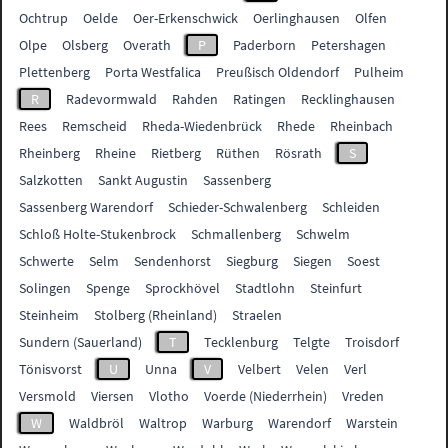
Ochtrup
Oelde
Oer-Erkenschwick
Oerlinghausen
Olfen
Olpe
Olsberg
Overath
P
Paderborn
Petershagen
Plettenberg
Porta Westfalica
Preußisch Oldendorf
Pulheim
R
Radevormwald
Rahden
Ratingen
Recklinghausen
Rees
Remscheid
Rheda-Wiedenbrück
Rhede
Rheinbach
Rheinberg
Rheine
Rietberg
Rüthen
Rösrath
S
Salzkotten
Sankt Augustin
Sassenberg
Sassenberg Warendorf
Schieder-Schwalenberg
Schleiden
Schloß Holte-Stukenbrock
Schmallenberg
Schwelm
Schwerte
Selm
Sendenhorst
Siegburg
Siegen
Soest
Solingen
Spenge
Sprockhövel
Stadtlohn
Steinfurt
Steinheim
Stolberg (Rheinland)
Straelen
Sundern (Sauerland)
T
Tecklenburg
Telgte
Troisdorf
Tönisvorst
U
Unna
V
Velbert
Velen
Verl
Versmold
Viersen
Vlotho
Voerde (Niederrhein)
Vreden
W
Waldbröl
Waltrop
Warburg
Warendorf
Warstein