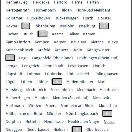
Hennef (Sieg)
Herdecke
Herford
Herne
Herten
Herzogenrath
Hilchenbach
Hilden
Horn-Bad Meinberg
Horstmar
Hückelhoven
Hückeswagen
Hürth
Hörstel
Höxter
I
Ibbenbüren
Iserlohn
Isselburg
J
Jüchen
Jülich
K
Kaarst
Kalkar
Kamen
Kamp-Lintfort
Kempen
Kerpen
Kevelaer
Kierspe
Kleve
Korschenbroich
Krefeld
Kreuztal
Köln
Königswinter
L
Lage
Langenfeld (Rheinland)
Leichlingen (Rheinland)
Lemgo
Lengerich
Lennestadt
Leverkusen
Linnich
Lippstadt
Lohmar
Lübbecke
Lüdenscheid
Lüdinghausen
Lügde
Lünen
Löhne
M
Marienmünster
Marl
Marsberg
Mechernich
Meckenheim
Medebach
Meerbusch
Meinerzhagen
Menden
Menden (Sauerland)
Meschede
Mettmann
Minden
Moers
Monheim am Rhein
Monschau
Mülheim an der Ruhr
Münster
Mönchengladbach
N
Netphen
Nettetal
Neuenrade
Neukirchen-Vluyn
Neuss
Nideggen
Niederkassel
Nieheim
O
Oberhausen