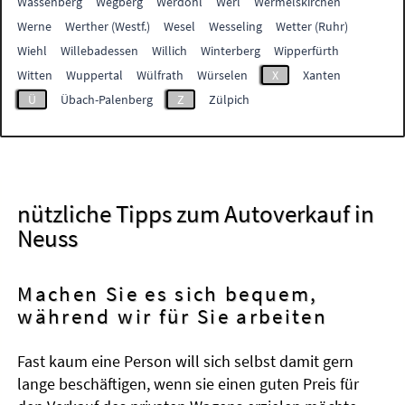
Wassenberg
Wegberg
Werdohl
Werl
Wermelskirchen
Werne
Werther (Westf.)
Wesel
Wesseling
Wetter (Ruhr)
Wiehl
Willebadessen
Willich
Winterberg
Wipperfürth
Witten
Wuppertal
Wülfrath
Würselen
X
Xanten
Ü
Übach-Palenberg
Z
Zülpich
nützliche Tipps zum Autoverkauf in
Neuss
Machen Sie es sich bequem,
während wir für Sie arbeiten
Fast kaum eine Person will sich selbst damit gern
lange beschäftigen, wenn sie einen guten Preis für