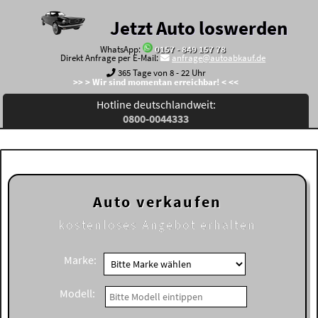
Jetzt Auto loswerden
WhatsApp:
0157 - 849 157 78
Direkt Anfrage per E-Mail:
anfrage@autoabkauf.de
365 Tage von 8 - 22 Uhr
>> > Wir sind momentan erreichbar! < <<
Hotline deutschlandweit:
0800-0044333
Auto verkaufen
kostenloses
Angebot erhalten
Marke:
Modell: