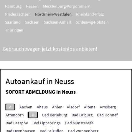
Hamburg
Hessen
Mecklenburg-Vorpommern
Niedersachsen
Nordrhein-Westfalen
Rheinland-Pfalz
Saarland
Sachsen
Sachsen-Anhalt
Schleswig-Holstein
Thüringen
Gebrauchtwagen jetzt kostenlos anbieten!
Autoankauf in Neuss
SOFORT ABMELDUNG in
Neuss
A
Aachen
Ahaus
Ahlen
Alsdorf
Altena
Arnsberg
Attendorn
B
Bad Berleburg
Bad Driburg
Bad Honnef
Bad Laasphe
Bad Lippspringe
Bad Münstereifel
Bad Oeynhausen
Bad Salzuflen
Bad Wünnenberg