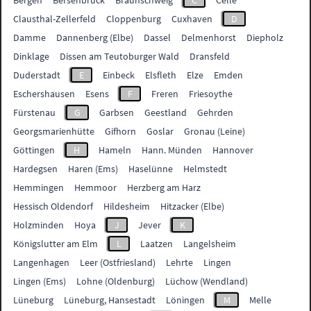
Bergen
Bersenbrück
Braunschweig
C
Celle
Clausthal-Zellerfeld
Cloppenburg
Cuxhaven
D
Damme
Dannenberg (Elbe)
Dassel
Delmenhorst
Diepholz
Dinklage
Dissen am Teutoburger Wald
Dransfeld
Duderstadt
E
Einbeck
Elsfleth
Elze
Emden
Eschershausen
Esens
F
Freren
Friesoythe
Fürstenau
G
Garbsen
Geestland
Gehrden
Georgsmarienhütte
Gifhorn
Goslar
Gronau (Leine)
Göttingen
H
Hameln
Hann. Münden
Hannover
Hardegsen
Haren (Ems)
Haselünne
Helmstedt
Hemmingen
Hemmoor
Herzberg am Harz
Hessisch Oldendorf
Hildesheim
Hitzacker (Elbe)
Holzminden
Hoya
J
Jever
K
Königslutter am Elm
L
Laatzen
Langelsheim
Langenhagen
Leer (Ostfriesland)
Lehrte
Lingen
Lingen (Ems)
Lohne (Oldenburg)
Lüchow (Wendland)
Lüneburg
Lüneburg, Hansestadt
Löningen
M
Melle