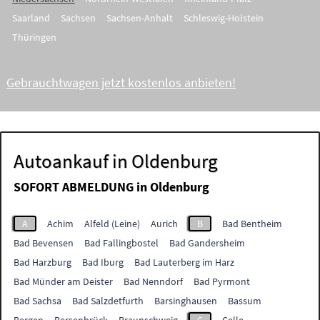
Saarland
Sachsen
Sachsen-Anhalt
Schleswig-Holstein
Thüringen
Gebrauchtwagen jetzt kostenlos anbieten!
Autoankauf in Oldenburg
SOFORT ABMELDUNG in
Oldenburg
A
Achim
Alfeld (Leine)
Aurich
B
Bad Bentheim
Bad Bevensen
Bad Fallingbostel
Bad Gandersheim
Bad Harzburg
Bad Iburg
Bad Lauterberg im Harz
Bad Münder am Deister
Bad Nenndorf
Bad Pyrmont
Bad Sachsa
Bad Salzdetfurth
Barsinghausen
Bassum