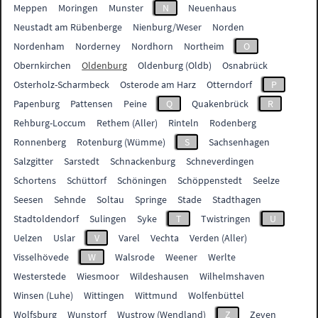
Meppen
Moringen
Munster
N
Neuenhaus
Neustadt am Rübenberge
Nienburg/Weser
Norden
Nordenham
Norderney
Nordhorn
Northeim
O
Obernkirchen
Oldenburg
Oldenburg (Oldb)
Osnabrück
Osterholz-Scharmbeck
Osterode am Harz
Otterndorf
P
Papenburg
Pattensen
Peine
Q
Quakenbrück
R
Rehburg-Loccum
Rethem (Aller)
Rinteln
Rodenberg
Ronnenberg
Rotenburg (Wümme)
S
Sachsenhagen
Salzgitter
Sarstedt
Schnackenburg
Schneverdingen
Schortens
Schüttorf
Schöningen
Schöppenstedt
Seelze
Seesen
Sehnde
Soltau
Springe
Stade
Stadthagen
Stadtoldendorf
Sulingen
Syke
T
Twistringen
U
Uelzen
Uslar
V
Varel
Vechta
Verden (Aller)
Visselhövede
W
Walsrode
Weener
Werlte
Westerstede
Wiesmoor
Wildeshausen
Wilhelmshaven
Winsen (Luhe)
Wittingen
Wittmund
Wolfenbüttel
Wolfsburg
Wunstorf
Wustrow (Wendland)
Z
Zeven