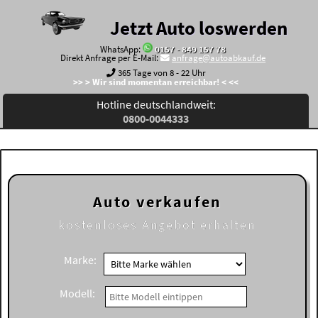
Jetzt Auto loswerden
WhatsApp:
0157 - 849 157 78
Direkt Anfrage per E-Mail:
anfrage@autoabkauf.de
365 Tage von 8 - 22 Uhr
>> > Wir sind momentan erreichbar! < <<
Hotline deutschlandweit:
0800-0044333
Auto verkaufen
kostenloses
Angebot erhalten
Marke:
Modell: