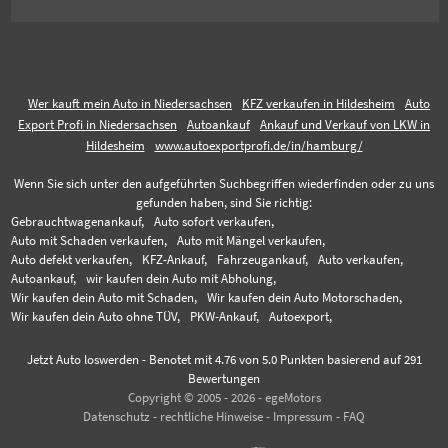
Wer kauft mein Auto in Niedersachsen
KFZ verkaufen in Hildesheim
Auto
Export Profi in Niedersachsen
Autoankauf
Ankauf und Verkauf von LKW in
Hildesheim
www.autoexportprofi.de/in/hamburg/
Wenn Sie sich unter den aufgeführten Suchbegriffen wiederfinden oder zu uns
gefunden haben, sind Sie richtig:
Gebrauchtwagenankauf,
Auto sofort verkaufen,
Auto mit Schaden verkaufen,
Auto mit Mängel verkaufen,
Auto defekt verkaufen,
KFZ-Ankauf,
Fahrzeugankauf,
Auto verkaufen,
Autoankauf,
wir kaufen dein Auto mit Abholung,
Wir kaufen dein Auto mit Schaden,
Wir kaufen dein Auto Motorschaden,
Wir kaufen dein Auto ohne TÜV,
PKW-Ankauf,
Autoexport,
Jetzt Auto loswerden
-
Benotet mit
4.76
von 5.0 Punkten basierend auf
291
Bewertungen
Copyright © 2005 - 2026 - egeMotors
Datenschutz
-
rechtliche Hinweise
-
Impressum
-
FAQ