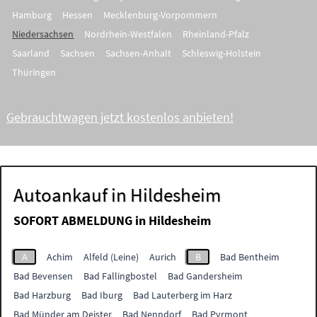
Hamburg
Hessen
Mecklenburg-Vorpommern
Niedersachsen
Nordrhein-Westfalen
Rheinland-Pfalz
Saarland
Sachsen
Sachsen-Anhalt
Schleswig-Holstein
Thüringen
Gebrauchtwagen jetzt kostenlos anbieten!
Autoankauf in Hildesheim
SOFORT ABMELDUNG in
Hildesheim
A
Achim
Alfeld (Leine)
Aurich
B
Bad Bentheim
Bad Bevensen
Bad Fallingbostel
Bad Gandersheim
Bad Harzburg
Bad Iburg
Bad Lauterberg im Harz
Bad Münder am Deister
Bad Nenndorf
Bad Pyrmont