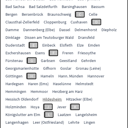
Bad Sachsa
Bad Salzdetfurth
Barsinghausen
Bassum
Bergen
Bersenbrück
Braunschweig
C
Celle
Clausthal-Zellerfeld
Cloppenburg
Cuxhaven
D
Damme
Dannenberg (Elbe)
Dassel
Delmenhorst
Diepholz
Dinklage
Dissen am Teutoburger Wald
Dransfeld
Duderstadt
E
Einbeck
Elsfleth
Elze
Emden
Eschershausen
Esens
F
Freren
Friesoythe
Fürstenau
G
Garbsen
Geestland
Gehrden
Georgsmarienhütte
Gifhorn
Goslar
Gronau (Leine)
Göttingen
H
Hameln
Hann. Münden
Hannover
Hardegsen
Haren (Ems)
Haselünne
Helmstedt
Hemmingen
Hemmoor
Herzberg am Harz
Hessisch Oldendorf
Hildesheim
Hitzacker (Elbe)
Holzminden
Hoya
J
Jever
K
Königslutter am Elm
L
Laatzen
Langelsheim
Langenhagen
Leer (Ostfriesland)
Lehrte
Lingen