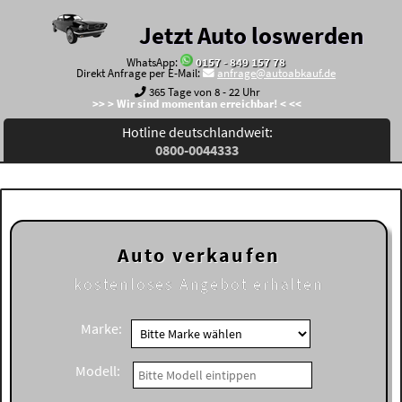
Jetzt Auto loswerden
WhatsApp:
0157 - 849 157 78
Direkt Anfrage per E-Mail:
anfrage@autoabkauf.de
365 Tage von 8 - 22 Uhr
>> > Wir sind momentan erreichbar! < <<
Hotline deutschlandweit:
0800-0044333
Auto verkaufen
kostenloses
Angebot erhalten
Marke:
Modell: