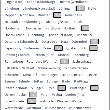
Lingen (Ems)
Lohne (Oldenburg)
Lüchow (Wendland)
Lüneburg
Lüneburg, Hansestadt
Löningen
M
Melle
Meppen
Moringen
Munster
N
Neuenhaus
Neustadt am Rübenberge
Nienburg/Weser
Norden
Nordenham
Norderney
Nordhorn
Northeim
O
Obernkirchen
Oldenburg
Oldenburg (Oldb)
Osnabrück
Osterholz-Scharmbeck
Osterode am Harz
Otterndorf
P
Papenburg
Pattensen
Peine
Q
Quakenbrück
R
Rehburg-Loccum
Rethem (Aller)
Rinteln
Rodenberg
Ronnenberg
Rotenburg (Wümme)
S
Sachsenhagen
Salzgitter
Sarstedt
Schnackenburg
Schneverdingen
Schortens
Schüttorf
Schöningen
Schöppenstedt
Seelze
Seesen
Sehnde
Soltau
Springe
Stade
Stadthagen
Stadtoldendorf
Sulingen
Syke
T
Twistringen
U
Uelzen
Uslar
V
Varel
Vechta
Verden (Aller)
Visselhövede
W
Walsrode
Weener
Werlte
Westerstede
Wiesmoor
Wildeshausen
Wilhelmshaven