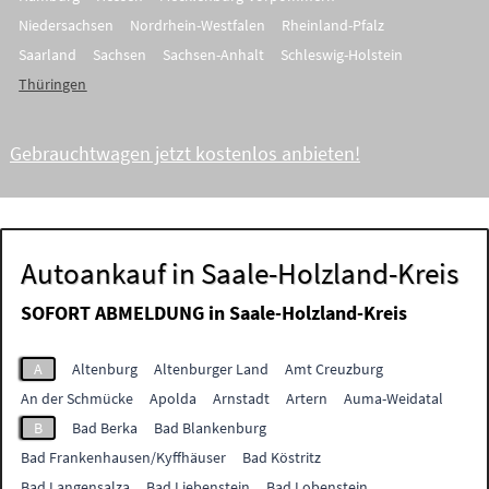
Niedersachsen
Nordrhein-Westfalen
Rheinland-Pfalz
Saarland
Sachsen
Sachsen-Anhalt
Schleswig-Holstein
Thüringen
Gebrauchtwagen jetzt kostenlos anbieten!
Autoankauf in Saale-Holzland-Kreis
SOFORT ABMELDUNG in
Saale-Holzland-Kreis
A
Altenburg
Altenburger Land
Amt Creuzburg
An der Schmücke
Apolda
Arnstadt
Artern
Auma-Weidatal
B
Bad Berka
Bad Blankenburg
Bad Frankenhausen/Kyffhäuser
Bad Köstritz
Bad Langensalza
Bad Liebenstein
Bad Lobenstein