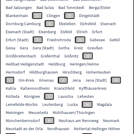
Bad Salzungen
Bad Sulza
Bad Tennstedt
Berga/Elster
Blankenhain
C
Clingen
D
Dingelstädt
Dornburg-Camburg
E
Ebeleben
Eichsfeld
Eisenach
Eisenach (Stadt)
Eisenberg
Eisfeld
Ellrich
Erfurt
Erfurt (Stadt)
F
Friedrichroda
G
Gebesee
Gefell
Geisa
Gera
Gera (Stadt)
Gotha
Greiz
Greußen
Großbreitenbach
Gräfenthal
Gößnitz
H
Heilbad Heiligenstadt
Heldburg
Heringen/Helme
Hermsdorf
Hildburghausen
Hirschberg
Hohenleuben
I
Ilm-Kreis
Ilmenau
J
Jena
Jena (Stadt)
K
Kahla
Kaltennordheim
Kranichfeld
Kyffhäuserkreis
Kölleda
Königsee
L
Lauscha
Lehesten
Leinefelde-Worbis
Leutenberg
Lucka
M
Magdala
Meiningen
Meuselwitz
Mühlhausen/Thüringen
Münchenbernsdorf
N
Neuhaus am Rennweg
Neumark
Neustadt an der Orla
Nordhausen
Nottertal-Heilinger Höhen