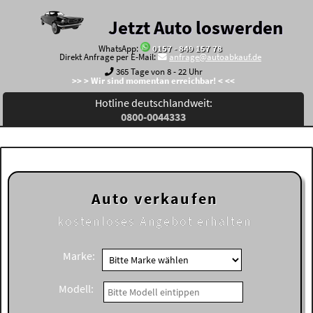
Jetzt Auto loswerden
WhatsApp:
0157 - 849 157 78
Direkt Anfrage per E-Mail:
anfrage@autoabkauf.de
365 Tage von 8 - 22 Uhr
>> > Wir sind momentan erreichbar! < <<
Hotline deutschlandweit:
0800-0044333
Auto verkaufen
kostenloses
Angebot erhalten
Marke:
Modell: