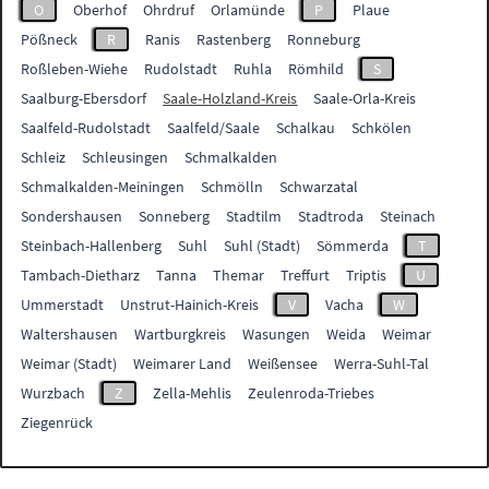
O
Oberhof
Ohrdruf
Orlamünde
P
Plaue
Pößneck
R
Ranis
Rastenberg
Ronneburg
Roßleben-Wiehe
Rudolstadt
Ruhla
Römhild
S
Saalburg-Ebersdorf
Saale-Holzland-Kreis
Saale-Orla-Kreis
Saalfeld-Rudolstadt
Saalfeld/Saale
Schalkau
Schkölen
Schleiz
Schleusingen
Schmalkalden
Schmalkalden-Meiningen
Schmölln
Schwarzatal
Sondershausen
Sonneberg
Stadtilm
Stadtroda
Steinach
Steinbach-Hallenberg
Suhl
Suhl (Stadt)
Sömmerda
T
Tambach-Dietharz
Tanna
Themar
Treffurt
Triptis
U
Ummerstadt
Unstrut-Hainich-Kreis
V
Vacha
W
Waltershausen
Wartburgkreis
Wasungen
Weida
Weimar
Weimar (Stadt)
Weimarer Land
Weißensee
Werra-Suhl-Tal
Wurzbach
Z
Zella-Mehlis
Zeulenroda-Triebes
Ziegenrück