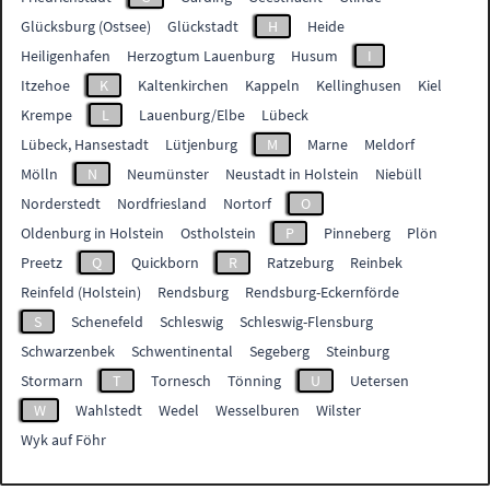
Glücksburg (Ostsee)
Glückstadt
H
Heide
Heiligenhafen
Herzogtum Lauenburg
Husum
I
Itzehoe
K
Kaltenkirchen
Kappeln
Kellinghusen
Kiel
Krempe
L
Lauenburg/Elbe
Lübeck
Lübeck, Hansestadt
Lütjenburg
M
Marne
Meldorf
Mölln
N
Neumünster
Neustadt in Holstein
Niebüll
Norderstedt
Nordfriesland
Nortorf
O
Oldenburg in Holstein
Ostholstein
P
Pinneberg
Plön
Preetz
Q
Quickborn
R
Ratzeburg
Reinbek
Reinfeld (Holstein)
Rendsburg
Rendsburg-Eckernförde
S
Schenefeld
Schleswig
Schleswig-Flensburg
Schwarzenbek
Schwentinental
Segeberg
Steinburg
Stormarn
T
Tornesch
Tönning
U
Uetersen
W
Wahlstedt
Wedel
Wesselburen
Wilster
Wyk auf Föhr