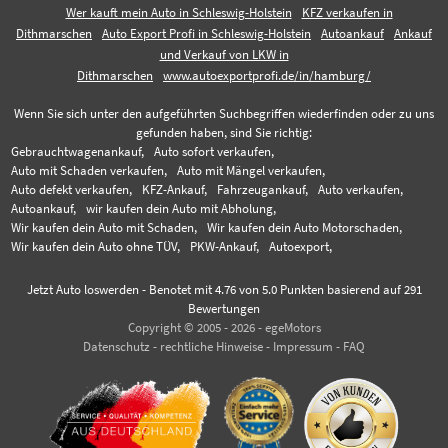
Wer kauft mein Auto in Schleswig-Holstein
KFZ verkaufen in
Dithmarschen
Auto Export Profi in Schleswig-Holstein
Autoankauf
Ankauf
und Verkauf von LKW in
Dithmarschen
www.autoexportprofi.de/in/hamburg/
Wenn Sie sich unter den aufgeführten Suchbegriffen wiederfinden oder zu uns
gefunden haben, sind Sie richtig:
Gebrauchtwagenankauf,
Auto sofort verkaufen,
Auto mit Schaden verkaufen,
Auto mit Mängel verkaufen,
Auto defekt verkaufen,
KFZ-Ankauf,
Fahrzeugankauf,
Auto verkaufen,
Autoankauf,
wir kaufen dein Auto mit Abholung,
Wir kaufen dein Auto mit Schaden,
Wir kaufen dein Auto Motorschaden,
Wir kaufen dein Auto ohne TÜV,
PKW-Ankauf,
Autoexport,
Jetzt Auto loswerden
-
Benotet mit
4.76
von 5.0 Punkten basierend auf
291
Bewertungen
Copyright © 2005 - 2026 - egeMotors
Datenschutz
-
rechtliche Hinweise
-
Impressum
-
FAQ