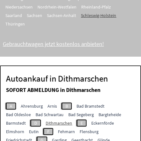
Niedersachsen
Nordrhein-Westfalen
Rheinland-Pfalz
Saarland
Sachsen
Sachsen-Anhalt
Schleswig-Holstein
Thüringen
Gebrauchtwagen jetzt kostenlos anbieten!
Autoankauf in Dithmarschen
SOFORT ABMELDUNG in
Dithmarschen
A
Ahrensburg
Arnis
B
Bad Bramstedt
Bad Oldesloe
Bad Schwartau
Bad Segeberg
Bargteheide
Barmstedt
D
Dithmarschen
E
Eckernförde
Elmshorn
Eutin
F
Fehmarn
Flensburg
Friedrichstadt
G
Garding
Geesthacht
Glinde