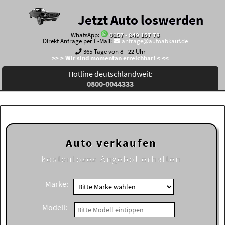
Jetzt Auto loswerden
WhatsApp:
0157 - 849 157 78
Direkt Anfrage per E-Mail:
anfrage@autoabkauf.de
365 Tage von 8 - 22 Uhr
>> > Wir sind momentan erreichbar! < <<
Hotline deutschlandweit:
0800-0044333
Auto verkaufen
kostenloses
Angebot erhalten
Marke:
Modell: