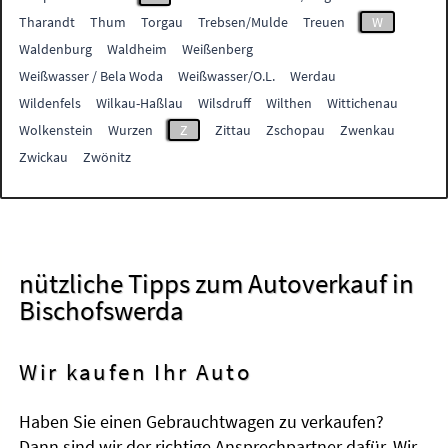
Tharandt
Thum
Torgau
Trebsen/Mulde
Treuen
W
Waldenburg
Waldheim
Weißenberg
Weißwasser / Bela Woda
Weißwasser/O.L.
Werdau
Wildenfels
Wilkau-Haßlau
Wilsdruff
Wilthen
Wittichenau
Wolkenstein
Wurzen
Z
Zittau
Zschopau
Zwenkau
Zwickau
Zwönitz
nützliche Tipps zum Autoverkauf in
Bischofswerda
Wir kaufen Ihr Auto
Haben Sie einen Gebrauchtwagen zu verkaufen?
Dann sind wir der richtige Ansprechpartner dafür. Wir