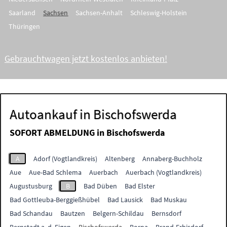
Saarland
Sachsen
Sachsen-Anhalt
Schleswig-Holstein
Thüringen
Gebrauchtwagen jetzt kostenlos anbieten!
Autoankauf in Bischofswerda
SOFORT ABMELDUNG in
Bischofswerda
A
Adorf (Vogtlandkreis)
Altenberg
Annaberg-Buchholz
Aue
Aue-Bad Schlema
Auerbach
Auerbach (Vogtlandkreis)
Augustusburg
B
Bad Düben
Bad Elster
Bad Gottleuba-Berggießhübel
Bad Lausick
Bad Muskau
Bad Schandau
Bautzen
Belgern-Schildau
Bernsdorf