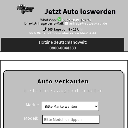
Jetzt Auto loswerden
WhatsApp:
0157 - 849 157 78
Direkt Anfrage per E-Mail:
anfrage@autoabkauf.de
365 Tage von 8 - 22 Uhr
>> > Wir sind momentan erreichbar! < <<
Hotline deutschlandweit:
0800-0044333
Auto verkaufen
kostenloses
Angebot erhalten
Marke:
Modell: