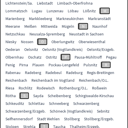
Lichtenstein/Sa.
Liebstadt
Limbach-Oberfrohna
Lommatzsch
Lugau
Lunzenau
Löbau
Lößnitz
M
Marienberg
Markkleeberg
Markneukirchen
Markranstädt
Meerane
Meißen
Mittweida
Mügeln
N
Naunhof
Netzschkau
Neusalza-Spremberg
Neustadt in Sachsen
Niesky
Nossen
O
Oberlungwitz
Oberwiesenthal
Oederan
Oelsnitz
Oelsnitz (Vogtlandkreis)
Oelsnitz/Erzgeb.
Olbernhau
Oschatz
Ostritz
P
Pausa-Mühltroff
Pegau
Penig
Pirna
Plauen
Pockau-Lengefeld
Pulsnitz
R
Rabenau
Radeberg
Radebeul
Radeburg
Regis-Breitingen
Reichenbach
Reichenbach im Vogtland
Reichenbach/O.L.
Riesa
Rochlitz
Rodewisch
Rothenburg/O.L.
Roßwein
Rötha
S
Sayda
Scheibenberg
Schirgiswalde-Kirschau
Schkeuditz
Schlettau
Schneeberg
Schwarzenberg
Schwarzenberg/Erzgeb.
Schöneck (Vogtlandkreis)
Sebnitz
Seifhennersdorf
Stadt Wehlen
Stollberg
Stollberg/Erzgeb.
Stolpen
Strehla
T
Taucha
Thalheim/Erzgeb.