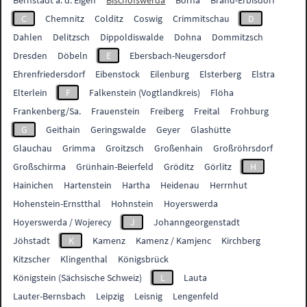
Bernstadt a. d. Eigen
Bischofswerda
Borna
Brand-Erbisdorf
C
Chemnitz
Colditz
Coswig
Crimmitschau
D
Dahlen
Delitzsch
Dippoldiswalde
Dohna
Dommitzsch
Dresden
Döbeln
E
Ebersbach-Neugersdorf
Ehrenfriedersdorf
Eibenstock
Eilenburg
Elsterberg
Elstra
Elterlein
F
Falkenstein (Vogtlandkreis)
Flöha
Frankenberg/Sa.
Frauenstein
Freiberg
Freital
Frohburg
G
Geithain
Geringswalde
Geyer
Glashütte
Glauchau
Grimma
Groitzsch
Großenhain
Großröhrsdorf
Großschirma
Grünhain-Beierfeld
Gröditz
Görlitz
H
Hainichen
Hartenstein
Hartha
Heidenau
Herrnhut
Hohenstein-Ernstthal
Hohnstein
Hoyerswerda
Hoyerswerda / Wojerecy
J
Johanngeorgenstadt
Jöhstadt
K
Kamenz
Kamenz / Kamjenc
Kirchberg
Kitzscher
Klingenthal
Königsbrück
Königstein (Sächsische Schweiz)
L
Lauta
Lauter-Bernsbach
Leipzig
Leisnig
Lengenfeld