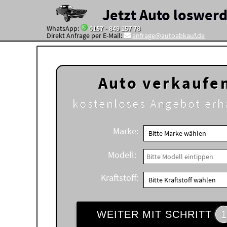
Jetzt Auto loswer
WhatsApp:
0157 - 849 157 78
Direkt Anfrage per E-Mail:
anfrage@autoabkauf.de
Auto verkaufe
kostenloses
Angebot erh
Marke:
Modell:
Kraftstoff:
WEITER MIT SCHRITT
1