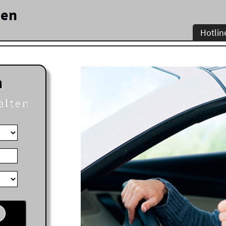
den
Hotlin
n
alten