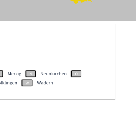
Merzig
Neunkirchen
N
O
ölklingen
Wadern
W