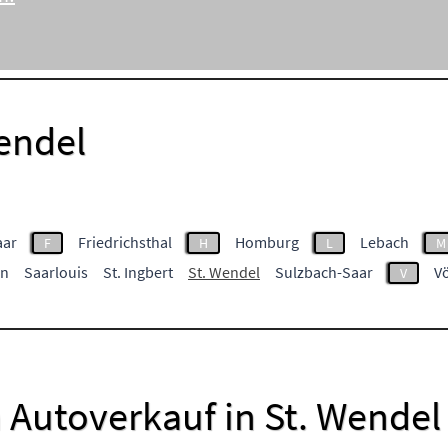
endel
aar
Friedrichsthal
Homburg
Lebach
F
H
L
M
en
Saarlouis
St. Ingbert
St. Wendel
Sulzbach-Saar
V
V
 Autoverkauf in St. Wendel