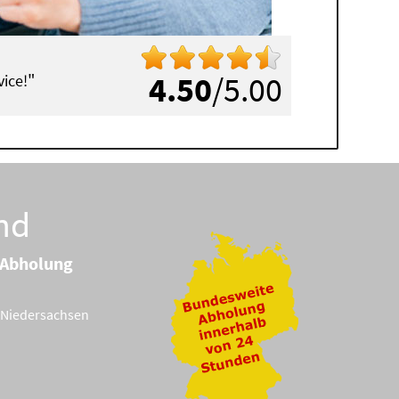
"
4.50
/5.00
ice!
nd
 Abholung
Niedersachsen