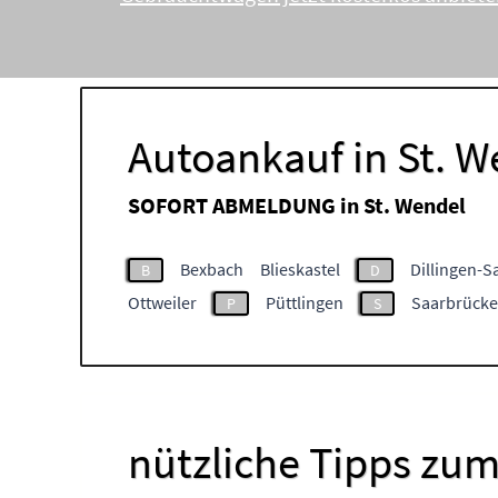
Autoankauf in St. W
SOFORT ABMELDUNG in
St. Wendel
Bexbach
Blieskastel
Dillingen-S
B
D
Ottweiler
Püttlingen
Saarbrück
P
S
nützliche Tipps zum