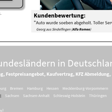
.
Kundenbewertung:
"
Auto wurde soeben abgeholt. Toller Serv
Georg aus Sindelfingen (
Alfa Romeo
)
Bundesländern in Deutschla
ng, Festpreisangebot, Kaufvertrag, KFZ Abmeldung,
burg
Bremen
Hamburg
Hessen
Mecklenburg-Vorpommern
d
Sachsen
Sachsen-Anhalt
Schleswig-Holstein
Thüringen
n!