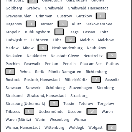
Franzburg
G
Gadebusch
Garz/Rügen
Gnoien
Goldberg
Grabow
Greifswald
Greifswald, Hansestadt
Grevesmühlen
Grimmen
Güstrow
Gützkow
H
Hagenow
J
Jarmen
K
Klütz
Krakow am See
Kröpelin
Kühlungsborn
L
Laage
Lassan
Loitz
Ludwigslust
Lübtheen
Lübz
M
Malchin
Malchow
Marlow
Mirow
N
Neubrandenburg
Neubukow
Neukalen
Neukloster
Neustadt-Glewe
Neustrelitz
P
Parchim
Pasewalk
Penkun
Penzlin
Plau am See
Putbus
R
Rehna
Rerik
Ribnitz-Damgarten
Richtenberg
Rostock
Rostock, Hansestadt
Röbel/Müritz
S
Sassnitz
Schwaan
Schwerin
Schönberg
Stavenhagen
Sternberg
Stralsund
Stralsund, Hansestadt
Strasburg
Strasburg (Uckermark)
T
Tessin
Teterow
Torgelow
Tribsees
U
Ueckermünde
Usedom
W
Waren
Waren (Müritz)
Warin
Wesenberg
Wismar
Wismar, Hansestadt
Wittenburg
Woldegk
Wolgast
Z