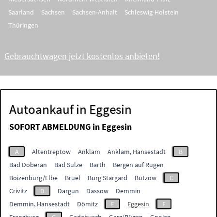
Saarland
Sachsen
Sachsen-Anhalt
Schleswig-Holstein
Thüringen
Gebrauchtwagen jetzt kostenlos anbieten!
Autoankauf in Eggesin
SOFORT ABMELDUNG in
Eggesin
A
Altentreptow
Anklam
Anklam, Hansestadt
B
Bad Doberan
Bad Sülze
Barth
Bergen auf Rügen
Boizenburg/Elbe
Brüel
Burg Stargard
Bützow
C
Crivitz
D
Dargun
Dassow
Demmin
Demmin, Hansestadt
Dömitz
E
Eggesin
F