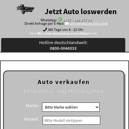
Jetzt Auto loswerden
WhatsApp:
0157 - 849 157 78
Direkt Anfrage per E-Mail:
anfrage@autoabkauf.de
365 Tage von 8 - 22 Uhr
>> > Wir sind momentan erreichbar! < <<
Hotline deutschlandweit:
0800-0044333
Auto verkaufen
kostenloses
Angebot erhalten
Marke:
Modell: