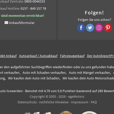
Ankauf Zentrale:
0800-0044333
kauf Hotline:
0157 - 849 157 78
Folgen!
r sind momentan erreichbar!
Folgen Sie uns schon?
Ankaufsformular
fekt Ankauf
Autoankauf / Autoabkauf
Fahrzeugankauf
Der AutoExportPr
er den aufgeführten Suchbegriffen wiederfinden oder zu uns gefunden haben,
rt verkaufen,
Auto mit Schaden verkaufen,
Auto mit Mängel verkaufen,
ung,
Wir kaufen dein Auto mit Schaden,
Wir kaufen dein Auto Motorschad
Auto loswerden
-
Benotet mit
4.76
von 5.0 Punkten basierend auf
289
Bewer
Copyright © 2005 - 2026 - egeMotors
Datenschutz
-
rechtliche Hinweise
-
Impressum
-
FAQ