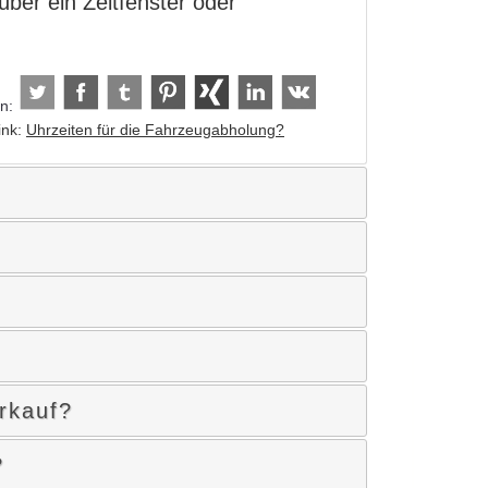
er ein Zeitfenster oder
en:
ink:
Uhrzeiten für die Fahrzeugabholung?
rkauf?
?